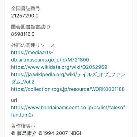
全国書誌番号
21257290.0
国会図書館書誌ID
8598116.0
外部の関連リソース
https://mediaarts-
db.artmuseums.go.jp/id/M721800
https://www.wikidata.org/wiki/Q2052969
https://ja.wikipedia.org/wiki/テイルズ_オブ_ファン
ダム_Vol.2
https://collection.rcgs.jp/resource/WORK0001188
url
https://www.bandainamcoent.co.jp/cs/list/talesof
fandom2/
著作権表示
© 藤島康介 ©1994-2007 NBGI