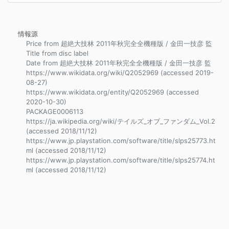
情報源
Price from 超絶大技林 2011年秋完全全機種版 / 金田一技彦 監
Title from disc label
Date from 超絶大技林 2011年秋完全全機種版 / 金田一技彦 監
https://www.wikidata.org/wiki/Q2052969 (accessed 2019-
08-27)
https://www.wikidata.org/entity/Q2052969 (accessed
2020-10-30)
PACKAGE0006113
https://ja.wikipedia.org/wiki/テイルズ_オブ_ファンダム_Vol.2
(accessed 2018/11/12)
https://www.jp.playstation.com/software/title/slps25773.ht
ml (accessed 2018/11/12)
https://www.jp.playstation.com/software/title/slps25774.ht
ml (accessed 2018/11/12)