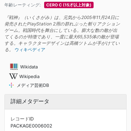
年齢レーティング:
CERO C (15才以上対象)
『戦神』（いくさがみ）は、元気から2005年11月24日に
発売されたPlayStation 2用の群れぶった斬りアクション
ゲーム。戦国時代を舞台にしている。膨大な数の敵が出
てくるのが特徴であり、一度に最大65,535体の敵が登場
する。キャラクターデザインは髙橋ツトムが手がけてい
る。
ウィキペディア
Wikidata
Wikipedia
メディア芸術DB
詳細メタデータ
レコードID
PACKAGE0006002