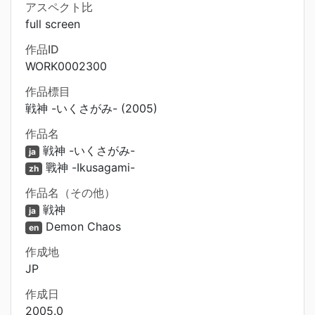
アスペクト比
full screen
作品ID
WORK0002300
作品標目
戦神 -いくさがみ- (2005)
作品名
戦神 -いくさがみ-
ja
戰神 -Ikusagami-
zh
作品名（その他）
戦神
ja
Demon Chaos
en
作成地
JP
作成日
2005.0