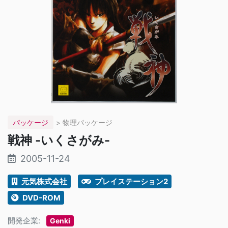
パッケージ
> 物理パッケージ
戦神 -いくさがみ-
2005-11-24
元気株式会社
プレイステーション2
DVD-ROM
開発企業:
Genki