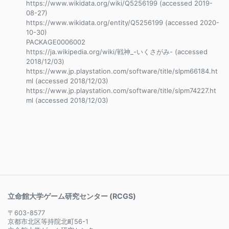
https://www.wikidata.org/wiki/Q5256199 (accessed 2019-
08-27)
https://www.wikidata.org/entity/Q5256199 (accessed 2020-
10-30)
PACKAGE0006002
https://ja.wikipedia.org/wiki/戦神_-いくさがみ- (accessed
2018/12/03)
https://www.jp.playstation.com/software/title/slpm66184.ht
ml (accessed 2018/12/03)
https://www.jp.playstation.com/software/title/slpm74227.ht
ml (accessed 2018/12/03)
立命館大学ゲーム研究センター (RCGS)
〒603-8577
京都市北区等持院北町56-1