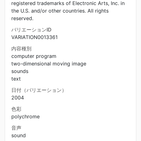
registered trademarks of Electronic Arts, Inc. in
the U.S. and/or other countries. All rights
reserved.
バリエーションID
VARIATION0013361
内容種別
computer program
two-dimensional moving image
sounds
text
日付（バリエーション）
2004
色彩
polychrome
音声
sound