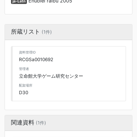
Enubiei raibu 2005
ja-Latn
所蔵リスト
(1件)
資料管理ID
RCGSa0010692
管理者
立命館大学ゲーム研究センター
配架場所
D30
関連資料
(1件)