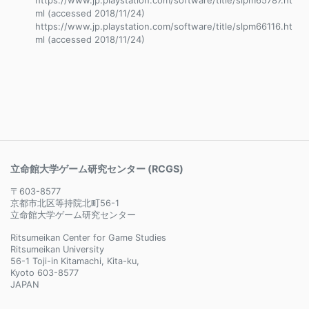
https://www.jp.playstation.com/software/title/slpm65787.ht
ml (accessed 2018/11/24)
https://www.jp.playstation.com/software/title/slpm66116.ht
ml (accessed 2018/11/24)
立命館大学ゲーム研究センター (RCGS)
〒603-8577
京都市北区等持院北町56-1
立命館大学ゲーム研究センター
Ritsumeikan Center for Game Studies
Ritsumeikan University
56-1 Toji-in Kitamachi, Kita-ku,
Kyoto 603-8577
JAPAN