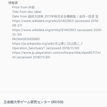
情報源
Price from 外箱
Title from disc label
Date from 超絶大技林 2011年秋完全全機種版 / 金田一技彦 監
https://www.wikidata.org/wiki/Q1402953 (accessed 2019-
08-27)
https://www.wikidata.org/entity/Q1402953 (accessed 2020-
10-30)
PACKAGE0005885
https://ja.wikipedia.org/wiki/月は東に日は西に_?
Operation_Sanctuary? (accessed 2018/11/30)
https://www.jp.playstation.com/software/title/slpm65717.ht
ml (accessed 2018/11/30)
立命館大学ゲーム研究センター (RCGS)