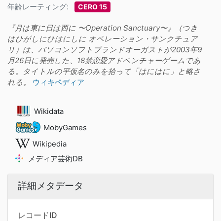
年齢レーティング:
CERO 15
『月は東に日は西に 〜Operation Sanctuary〜』（つき
はひがしにひはにしに オペレーション・サンクチュア
リ）は、パソコンソフトブランドオーガストが2003年9
月26日に発売した、18禁恋愛アドベンチャーゲームであ
る。タイトルの平仮名のみを拾って「はにはに」と略さ
れる。
ウィキペディア
Wikidata
MobyGames
Wikipedia
メディア芸術DB
詳細メタデータ
レコードID