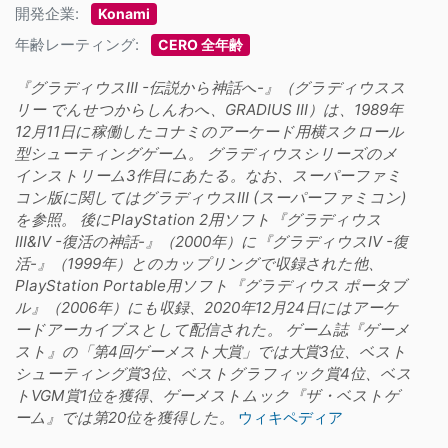
開発企業:
Konami
年齢レーティング:
CERO 全年齢
『グラディウスIII -伝説から神話へ-』（グラディウスス
リー でんせつからしんわへ、GRADIUS III）は、1989年
12月11日に稼働したコナミのアーケード用横スクロール
型シューティングゲーム。 グラディウスシリーズのメ
インストリーム3作目にあたる。なお、スーパーファミ
コン版に関してはグラディウスIII (スーパーファミコン)
を参照。 後にPlayStation 2用ソフト『グラディウス
III&IV -復活の神話-』（2000年）に『グラディウスIV -復
活-』（1999年）とのカップリングで収録された他、
PlayStation Portable用ソフト『グラディウス ポータブ
ル』（2006年）にも収録、2020年12月24日にはアーケ
ードアーカイブスとして配信された。 ゲーム誌『ゲーメ
スト』の「第4回ゲーメスト大賞」では大賞3位、ベスト
シューティング賞3位、ベストグラフィック賞4位、ベス
トVGM賞1位を獲得、ゲーメストムック『ザ・ベストゲ
ーム』では第20位を獲得した。
ウィキペディア