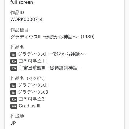
full screen
作品ID
WORK0000714
作品標目
グラディウスIII -伝説から神話へ- (1989)
作品名
グラディウスIII -伝説から神話へ-
ja
그라디우스 III
ko
宇宙巡航艦III－從傳說到神話－
zh
作品名（その他）
グラディウスIII
ja
グラディウス3
ja
그라디우스3
ko
Gradius III
en
作成地
JP