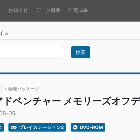
方
お知らせ
データ概要
研究成果
イス
検索
> 物理パッケージ
アドベンチャー メモリーズオフ
08-05
ス
プレイステーション2
DVD-ROM