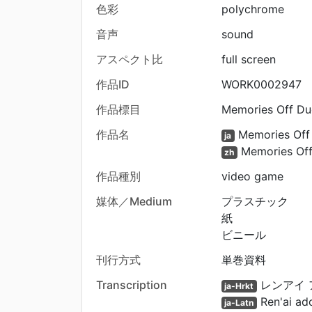
色彩
polychrome
音声
sound
アスペクト比
full screen
作品ID
WORK0002947
作品標目
Memories Off Du
作品名
Memories Off
ja
Memories Off
zh
作品種別
video game
媒体／Medium
プラスチック
紙
ビニール
刊行方式
単巻資料
Transcription
レンアイ 
ja-Hrkt
Ren'ai ad
ja-Latn