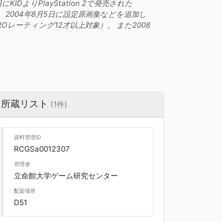
KIDよりPlayStation 2で発売された
。また、2004年8月5日に設定原画集などを追加し
ROレーティング12才以上対象）。 また2008
所蔵リスト
(1件)
資料管理ID
RCGSa0012307
管理者
立命館大学ゲーム研究センター
配架場所
D51