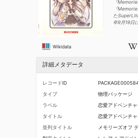
『Memori
『Memor
たSuper
年9月19
Wikidata
詳細メタデータ
レコードID
PACKAGE00058
タイプ
物理パッケージ
ラベル
恋愛アドベンチャ
タイトル
恋愛アドベンチャ
並列タイトル
メモリーズオフ 