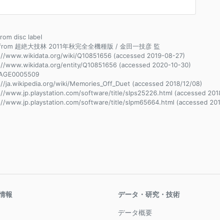
from disc label
e from 超絶大技林 2011年秋完全全機種版 / 金田一技彦 監
://www.wikidata.org/wiki/Q10851656 (accessed 2019-08-27)
://www.wikidata.org/entity/Q10851656 (accessed 2020-10-30)
AGE0005509
://ja.wikipedia.org/wiki/Memories_Off_Duet (accessed 2018/12/08)
://www.jp.playstation.com/software/title/slps25226.html (accessed 201
://www.jp.playstation.com/software/title/slpm65664.html (accessed 20
情報
データ・研究・技術
データ概要