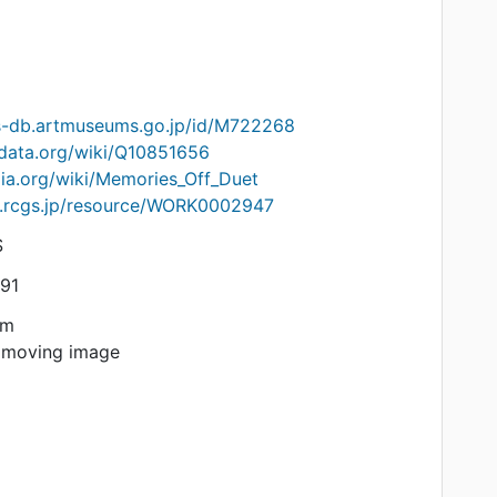
ts-db.artmuseums.go.jp/id/M722268
idata.org/wiki/Q10851656
edia.org/wiki/Memories_Off_Duet
on.rcgs.jp/resource/WORK0002947
S
91
am
 moving image