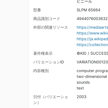
ビニール
型番
SLPM 65664
商品識別コード
4944076003632
外部の関連リソース
https://mediaar
https://www.wik
https://ja.wikip
https://collecti
著作権表示
©KID / SUCCES
バリエーションID
VARIATION00120
内容種別
computer progr
two-dimensional
sounds
text
日付（バリエーショ
2003
ン）