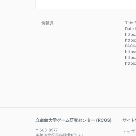
情報源
Title 
Dat
https
https
PACK
https
https
https
立命館大学ゲーム研究センター (RCGS)
サイト
〒603-8577
トップ
京都市北区等持院北町56-1