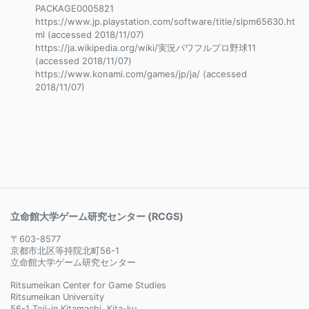
PACKAGE0005821
https://www.jp.playstation.com/software/title/slpm65630.ht
ml (accessed 2018/11/07)
https://ja.wikipedia.org/wiki/実況パワフルプロ野球11
(accessed 2018/11/07)
https://www.konami.com/games/jp/ja/ (accessed
2018/11/07)
立命館大学ゲーム研究センター (RCGS)
〒603-8577
京都市北区等持院北町56-1
立命館大学ゲーム研究センター
Ritsumeikan Center for Game Studies
Ritsumeikan University
56-1 Toji-in Kitamachi, Kita-ku,