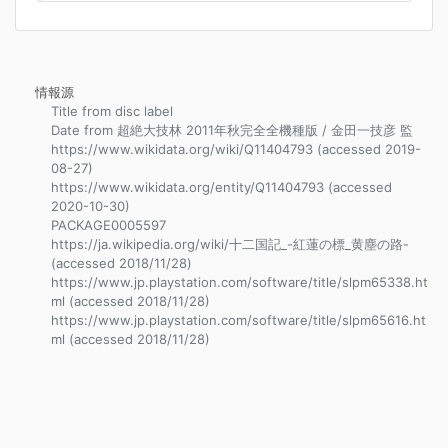
情報源
Title from disc label
Date from 超絶大技林 2011年秋完全全機種版 / 金田一技彦 監
https://www.wikidata.org/wiki/Q11404793 (accessed 2019-
08-27)
https://www.wikidata.org/entity/Q11404793 (accessed
2020-10-30)
PACKAGE0005597
https://ja.wikipedia.org/wiki/十二国記_-紅蓮の標_黄塵の路-
(accessed 2018/11/28)
https://www.jp.playstation.com/software/title/slpm65338.ht
ml (accessed 2018/11/28)
https://www.jp.playstation.com/software/title/slpm65616.ht
ml (accessed 2018/11/28)