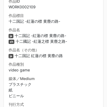
作品ID
WORK0002109
作品標目
十二国記 -紅蓮の標 黄塵の路-
作品名
十二国記 -紅蓮の標 黄塵の路-
ja
十二國記 -紅蓮之標 黃塵之路-
zh
作品名（その他）
十二国記 紅蓮の標 黄塵の路
ja
作品種別
video game
媒体／Medium
プラスチック
紙
ビニール
刊行方式