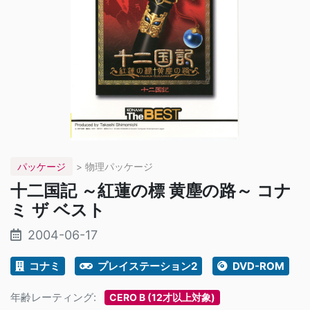
パッケージ
> 物理パッケージ
十二国記 ～紅蓮の標 黄塵の路～ コナ
ミ ザ ベスト
2004-06-17
コナミ
プレイステーション2
DVD-ROM
年齢レーティング:
CERO B (12才以上対象)