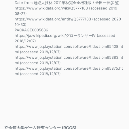
Date from 超絶大技林 2011年秋完全全機種版 / 金田一技彦 監
https://www.wikidata.org/wiki/Q3777183 (accessed 2019-
08-27)
https://www.wikidata.org/entity/Q3777183 (accessed 2020-
10-30)
PACKAGE0005686
https://ja.wikipedia.org/wiki/グローランサーIV (accessed
2018/12/07)
https://www.jp.playstation.com/software/title/slpm65408.ht
ml (accessed 2018/12/07)
https://www.jp.playstation.com/software/title/slpm65383.ht
ml (accessed 2018/12/07)
https://www.jp.playstation.com/software/title/slpm65875.ht
ml (accessed 2018/12/07)
立命館大学ゲーム研究センター (RCGS)