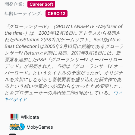
開発企業:
Career Soft
年齢レーティング:
CERO 12
『グローランサーIV』（GROW LANSER IV -Wayfarer of
the time-）は、2003年12月18日にアトラスから発売さ
れたPlayStation 2(PS2)用ゲームソフト。Best版(Atlus
Best Collection)は2005年3月10日に続編であるグローラ
ンサーIV Returnと同時に発売。2011年8月18日には、新
要素を追加したPSP『グローランサーIV オーバーリロー
デッド』が発売された。当初は『グローランサーIV オー
バーロード』というタイトルの予定だったが、オリジナ
ルを大切にしながらも新規要素を盛り込んだ新生作であ
るという想いや気合いが伝わらなかったため変更したこ
とをプロデューサーの高田慎二郎が明かしている。
ウィ
キペディア
Wikidata
MobyGames