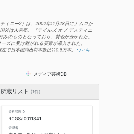
/ デスティニー2）は、2002年11月28日にナムコか
日本国外は未発売。 『テイルズ オブ デスティニ
好みのものとなっており、賛否が分かれた。
リーズに受け継がれる要素が導入された。
月6日現在で日本国内出荷本数は110.6万本。
ウィキ
メディア芸術DB
所蔵リスト
(1件)
資料管理ID
RCGSa0011341
管理者