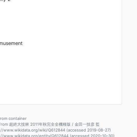
musement
 from container
e from 超絶大技林 2011年秋完全全機種版 / 金田一技彦 監
://www.wikidata.org/wiki/Q612844 (accessed 2019-08-27)
://www.wikidata.org/entity/Q612844 (accessed 2020-10-30)