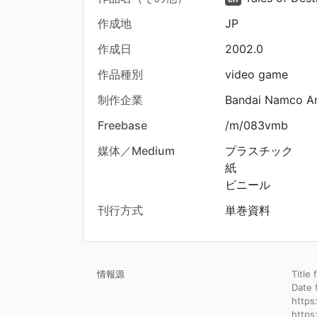
作成地
JP
作成日
2002.0
作品種別
video game
制作企業
Bandai Namco A
Freebase
/m/083vmb
媒体／Medium
プラスチック
紙
ビニール
刊行方式
単巻資料
情報源
Title
Dat
https
https