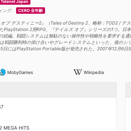
Telenet Japan
ィング:
CERO 全年齢
ブ デスティニー2』（Tales of Destiny 2、略称：TOD2 
PlayStation 2用RPG。『テイルズ オブ』シリーズの1つ。
の続編。戦闘システムは無駄のない操作性や戦略性を要求する通
は戦闘勝利時の掛け合いやグレードシステムといった、後のシ
15日にはPlayStation Portable版が発売された。2007年12
MobyGames
Wikipedia
47
y 2 MEGA HITS