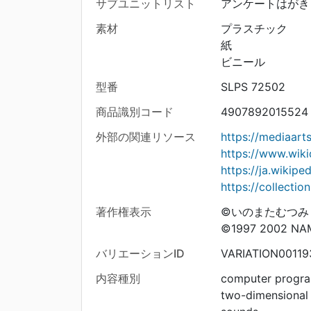
サブユニットリスト
アンケートはがき
素材
プラスチック
紙
ビニール
型番
SLPS 72502
商品識別コード
4907892015524
外部の関連リソース
https://mediaar
https://www.wik
https://ja.wi
https://collecti
著作権表示
©いのまたむつみ
©1997 2002 NAM
バリエーションID
VARIATION00119
内容種別
computer progr
two-dimensional