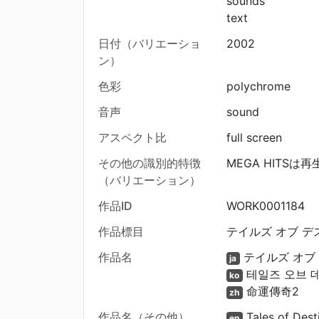
sounds
text
日付（バリエーショ
2002
ン）
色彩
polychrome
音声
sound
アスペクト比
full screen
その他の識別的特徴
MEGA HITS
（バリエーション）
作品ID
WORK0001184
作品標目
テイルズ オブ デス
作品名
テイルズ オブ
ja
테일즈 오브 
ko
命運傳奇2
zh
作品名（その他）
Tales of Dest
en