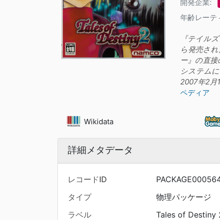
開発企業:
年齢レーテ
『テイルズ オ
ら発売された
ー』の直接
システムに
2007年2月
ペディア
Wikidata
詳細メタデータ
レコードID
PACKAGE00056
タイプ
物理パッケージ
ラベル
Tales of Destin