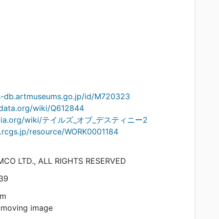
ts-db.artmuseums.go.jp/id/M720323
idata.org/wiki/Q612844
kipedia.org/wiki/テイルズ_オブ_デスティニー2
on.rcgs.jp/resource/WORK0001184
CO LTD., ALL RIGHTS RESERVED
39
am
 moving image