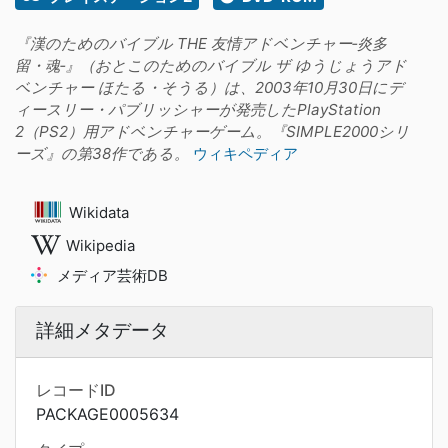
『漢のためのバイブル THE 友情アドベンチャー‐炎多
留・魂‐』（おとこのためのバイブル ザ ゆうじょうアド
ベンチャー ほたる・そうる）は、2003年10月30日にデ
ィースリー・パブリッシャーが発売したPlayStation
2（PS2）用アドベンチャーゲーム。『SIMPLE2000シリ
ーズ』の第38作である。
ウィキペディア
Wikidata
Wikipedia
メディア芸術DB
詳細メタデータ
レコードID
PACKAGE0005634