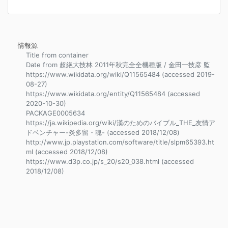
情報源
Title from container
Date from 超絶大技林 2011年秋完全全機種版 / 金田一技彦 監
https://www.wikidata.org/wiki/Q11565484 (accessed 2019-
08-27)
https://www.wikidata.org/entity/Q11565484 (accessed
2020-10-30)
PACKAGE0005634
https://ja.wikipedia.org/wiki/漢のためのバイブル_THE_友情ア
ドベンチャー-炎多留・魂- (accessed 2018/12/08)
http://www.jp.playstation.com/software/title/slpm65393.ht
ml (accessed 2018/12/08)
https://www.d3p.co.jp/s_20/s20_038.html (accessed
2018/12/08)