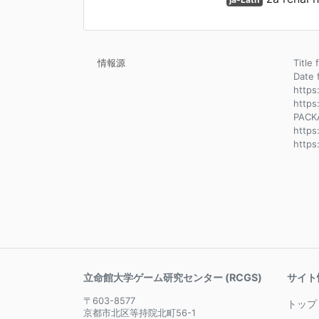
情報源
Title
Dat
https
https
PACK
http
https
立命館大学ゲーム研究センター (RCGS)
サイト
〒603-8577
トップ
京都市北区等持院北町56-1