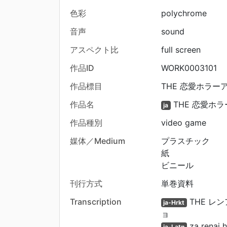
色彩
polychrome
音声
sound
アスペクト比
full screen
作品ID
WORK0003101
作品標目
THE 恋愛ホラー
作品名
THE 恋愛ホ
ja
作品種別
video game
媒体／Medium
プラスチック
紙
ビニール
刊行方式
単巻資料
Transcription
THE レ
ja-Hrkt
ョ
za renai 
ja-Latn