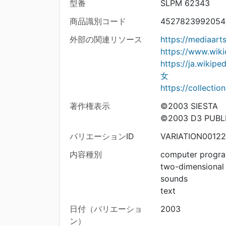
型番
SLPM 62343
商品識別コード
4527823992054
外部の関連リソース
https://mediaar
https://www.wiki
https://ja.w
女
https://collecti
著作権表示
©2003 SIESTA
©2003 D3 PUBL
バリエーションID
VARIATION00122
内容種別
computer progr
two-dimensional
sounds
text
日付（バリエーショ
2003
ン）