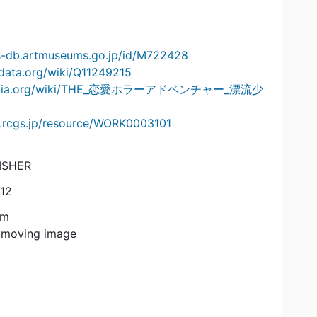
ts-db.artmuseums.go.jp/id/M722428
data.org/wiki/Q11249215
ikipedia.org/wiki/THE_恋愛ホラーアドベンチャー_漂流少
on.rcgs.jp/resource/WORK0003101
ISHER
12
am
 moving image