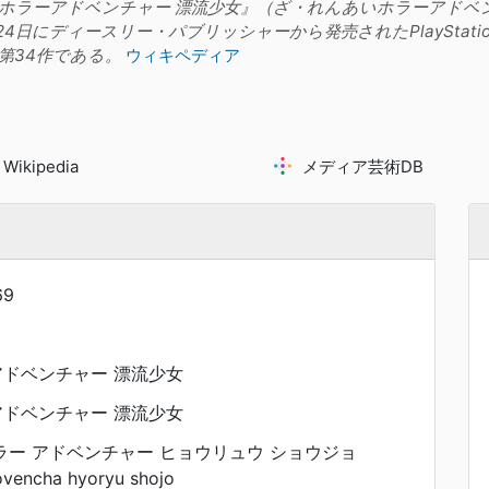
恋愛ホラーアドベンチャー 漂流少女』（ざ・れんあいホラーアド
月24日にディースリー・パブリッシャーから発売されたPlayStatio
第34作である。
ウィキペディア
Wikipedia
メディア芸術DB
69
アドベンチャー 漂流少女
アドベンチャー 漂流少女
ホラー アドベンチャー ヒョウリュウ ショウジョ
ovencha hyoryu shojo