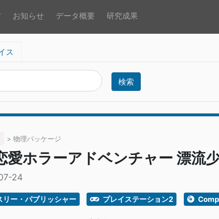
方
お知らせ
データ概要
研究成果
イス
検索
> 物理パッケージ
 恋愛ホラーアドベンチャー 漂流
07-24
スリー・パブリッシャー
プレイステーション2
Compa