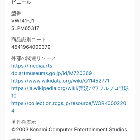
ビニール
型番
VW141-J1
SLPM65317
商品識別コード
4541964000379
外部の関連リソース
https://mediaarts-
db.artmuseums.go.jp/id/M720369
https://www.wikidata.org/wiki/Q11452771
https://ja.wikipedia.org/wiki/実況パワフルプロ野球
10
https://collection.rcgs.jp/resource/WORK000220
4
著作権表示
©2003 Konami Computer Entertainment Studios