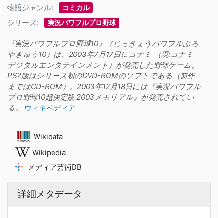
物語ジャンル:
コミカル
シリーズ:
実況パワフルプロ野球
『実況パワフルプロ野球10』（じっきょうパワフルぷろ
やきゅう10）は、2003年7月17日にコナミ （現:コナミ
デジタルエンタテインメント）が発売した野球ゲーム。
PS2版はシリーズ初のDVD-ROMのソフトである（前作
まではCD-ROM）。2003年12月18日には『実況パワフル
プロ野球10超決定版 2003メモリアル』が発売されてい
る。
ウィキペディア
Wikidata
Wikipedia
メディア芸術DB
詳細メタデータ