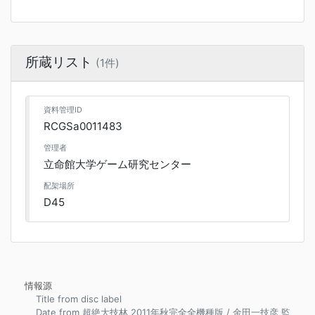
所蔵リスト
(1件)
資料管理ID
RCGSa0011483
管理者
立命館大学ゲーム研究センター
配架場所
D45
情報源
Title from disc label
Date from 超絶大技林 2011年秋完全全機種版 / 金田一技彦 監