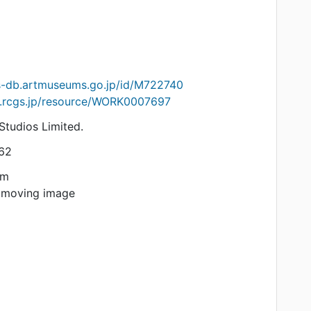
ts-db.artmuseums.go.jp/id/M722740
on.rcgs.jp/resource/WORK0007697
tudios Limited.
62
am
 moving image