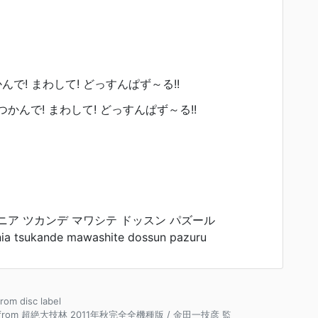
んで! まわして! どっすんぱず～る!!
かんで! まわして! どっすんぱず～る!!
ニア ツカンデ マワシテ ドッスン パズール
a tsukande mawashite dossun pazuru
from disc label
e from 超絶大技林 2011年秋完全全機種版 / 金田一技彦 監