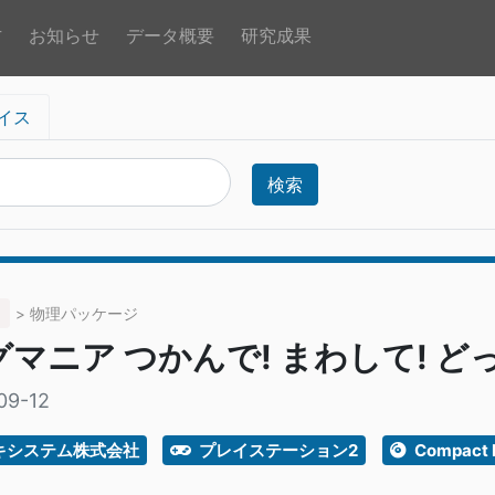
方
お知らせ
データ概要
研究成果
イス
検索
> 物理パッケージ
マニア つかんで! まわして! ど
09-12
キシステム株式会社
プレイステーション2
Compact 