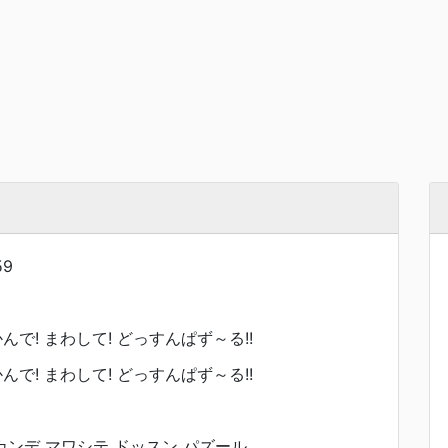
59
んで! まわして! どっすんぱず～る!!
んで! まわして! どっすんぱず～る!!
カンデ マワシテ ドッスン パズール