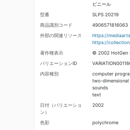
ビニール
型番
SLPS 20219
商品識別コード
4906571816063
外部の関連リソース
https://mediaar
https://collecti
著作権表示
© 2002 HotGen S
バリエーションID
VARIATION00118
内容種別
computer progr
two-dimensional
sounds
text
日付（バリエーショ
2002
ン）
色彩
polychrome