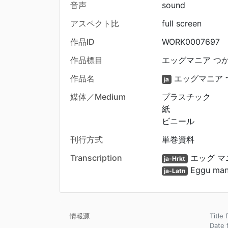
音声
sound
アスペクト比
full screen
作品ID
WORK0007697
作品標目
エッグマニア つか
作品名
エッグマニア つ
ja
媒体／Medium
プラスチック
紙
ビニール
刊行方式
単巻資料
Transcription
エッグ マ
ja-Hrkt
Eggu mani
ja-Latn
情報源
Title 
Dat