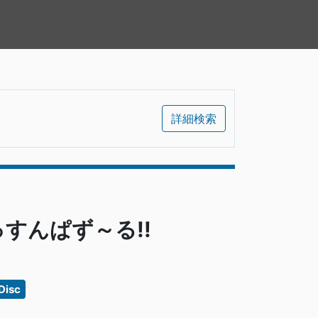
詳細検索
っすんぱず～る!!
Disc