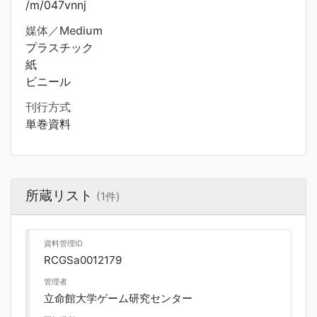
/m/047vnnj
媒体／Medium
プラスチック
紙
ビニール
刊行方式
単巻資料
所蔵リスト
(1件)
資料管理ID
RCGSa0012179
管理者
立命館大学ゲーム研究センター