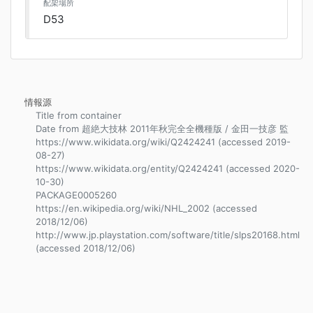
配架場所
D53
情報源
Title from container
Date from 超絶大技林 2011年秋完全全機種版 / 金田一技彦 監
https://www.wikidata.org/wiki/Q2424241 (accessed 2019-
08-27)
https://www.wikidata.org/entity/Q2424241 (accessed 2020-
10-30)
PACKAGE0005260
https://en.wikipedia.org/wiki/NHL_2002 (accessed
2018/12/06)
http://www.jp.playstation.com/software/title/slps20168.html
(accessed 2018/12/06)