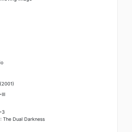
io
2001)
II
ー3
I: The Dual Darkness