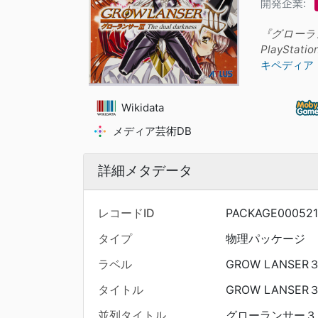
開発企業:
『グローランサ
PlaySt
キペディア
Wikidata
メディア芸術DB
詳細メタデータ
レコードID
PACKAGE000521
タイプ
物理パッケージ
ラベル
GROW LANSER
タイトル
GROW LANSER
並列タイトル
グローランサー３