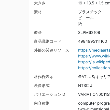
大きさ
19 * 13.5 * 1.5 c
素材
プラスチック
ビニール
紙
型番
SLPM62108
商品識別コード
4984995111100
外部の関連リソース
https://mediaar
https://www.wiki
https://ja.wiki
https://collecti
著作権表示
©ATLUS/キャリア
映像形式
NTSC J
バリエーションID
VARIATION00115
内容種別
computer progr
two-dimensional