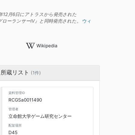
は、2001年12月6日にアトラスから発売された
に新作『グローランサーIV』と同時発売された。
ウィ
Wikipedia
所蔵リスト
(1件)
資料管理ID
RCGSa0011490
管理者
立命館大学ゲーム研究センター
配架場所
D45