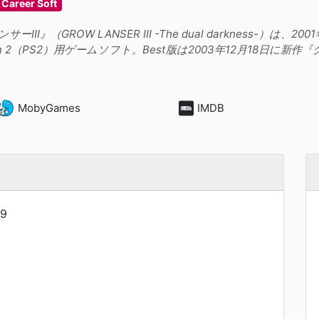
Career Soft
ーIII』（GROW LANSER III -The dual darkness-）
ation 2（PS2）用ゲームソフト。Best版は2003年12月18日
MobyGames
IMDB
9
３
３