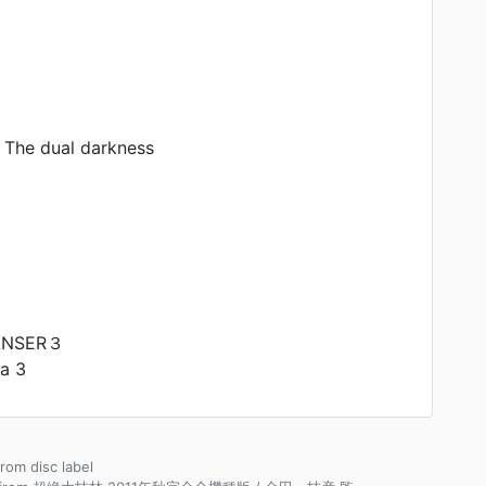
he dual darkness
ANSER３
a 3
from disc label