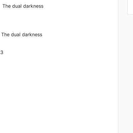
he dual darkness
３
he dual darkness
 3