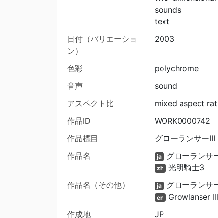
sounds
text
日付（バリエーショ
2003
ン）
色彩
polychrome
音声
sound
アスペクト比
mixed aspect rat
作品ID
WORK0000742
作品標目
グローランサーIII (
作品名
グローランサーI
ja
光明騎士3
zh
作品名（その他）
グローランサ
ja
Growlanser II
en
作成地
JP