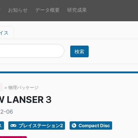
方
お知らせ
データ概要
研究成果
イス
検索
> 物理パッケージ
W LANSER３
12-06
ス
プレイステーション2
Compact Disc