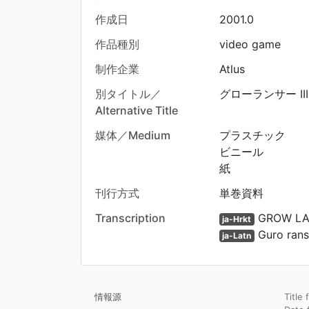
作成日
2001.0
作品種別
video game
制作企業
Atlus
別タイトル／
グローランサー III T
Alternative Title
媒体／Medium
プラスチック
ビニール
紙
刊行方式
単巻資料
Transcription
GROW L
ja-Hrkt
Guro rans
ja-Latn
情報源
Title 