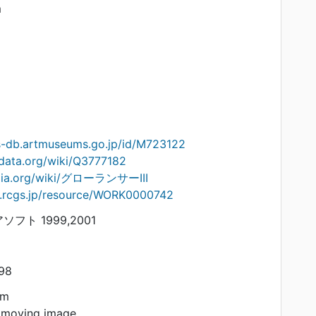
m
ts-db.artmuseums.go.jp/id/M723122
data.org/wiki/Q3777182
pedia.org/wiki/グローランサーIII
on.rcgs.jp/resource/WORK0000742
ソフト 1999,2001
98
am
 moving image