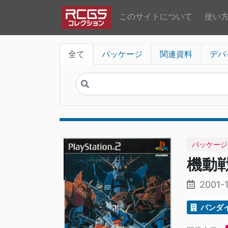
このサイトについて
使い
全て
パッケージ
関連資料
デバ
パッケージ
機動戦
2001-
バンダ