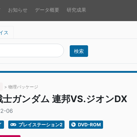
方
お知らせ
データ概要
研究成果
イス
検索
> 物理パッケージ
士ガンダム 連邦VS.ジオンDX
12-06
イ
プレイステーション2
DVD-ROM