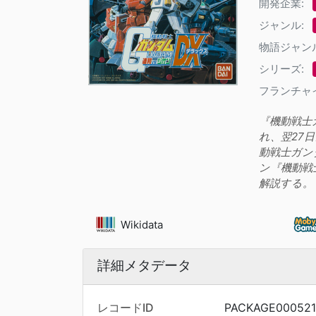
開発企業:
ジャンル:
物語ジャン
シリーズ:
フランチャ
『機動戦士
れ、翌27
動戦士ガン
ン『機動戦
解説する。
Wikidata
詳細メタデータ
レコードID
PACKAGE000521