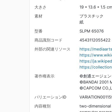
大きさ
19 * 13.6 * 1.5 c
素材
プラスチック
紙
型番
SLPM 65076
商品識別コード
4543112055422
外部の関連リソース
https://mediaart
https://www.wiki
https://ja.wi
https://collecti
著作権表示
©創通エージェン
©BANDAI 2001 
©CAPCOM CO.,LT
バリエーションID
VARIATION00115
内容種別
two-dimensional