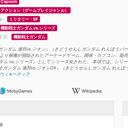
Capcom
アクション（ゲームプレイジャンル）
ル:
ミリタリー・SF
機動戦士ガンダム vs.シリーズ
イズ:
機動戦士ガンダム
ガンダム 連邦vs.ジオン』（きどうせんしガンダム れんぽうバー
日より稼働が開始されたアーケードゲーム。開発・カプコン、販
ダム vs.シリーズ』としてシリーズ化された。 本項では、シリ
士ガンダム 連邦vs.ジオンDX』（きどうせんしガンダム れん
ウィキペディア
MobyGames
Wikipedia
8