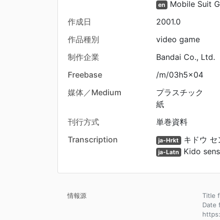
Mobile Suit G
en
作成日
2001.0
作品種別
video game
制作企業
Bandai Co., Ltd.
Freebase
/m/03h5x04
媒体／Medium
プラスチック
紙
刊行方式
単巻資料
Transcription
キドウ セン
ja-Hrkt
Kido sens
ja-Latn
情報源
Title 
Dat
https