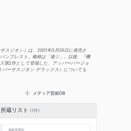
サスジオン）は、2001年3月26日に発売さ
売バンプレスト。略称は「連ジ」。以後、『機
ーズ第2作として登場した、アッパーバージョ
ぽうバーサスジオン デラックス）についても
メディア芸術DB
所蔵リスト
(1件)
資料管理ID