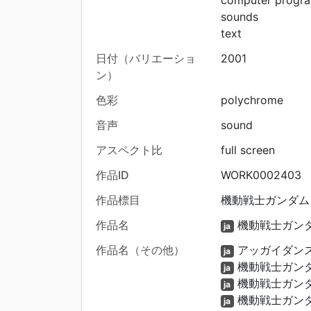
computer progr
sounds
text
日付（バリエーショ
2001
ン）
色彩
polychrome
音声
sound
アスペクト比
full screen
作品ID
WORK0002403
作品標目
機動戦士ガンダム 連
作品名
機動戦士ガンダ
ja
作品名（その他）
アッガイダン
ja
機動戦士ガンダ
ja
機動戦士ガンダム
ja
機動戦士ガンダム
ja