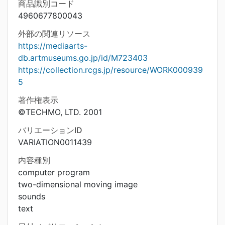
商品識別コード
4960677800043
外部の関連リソース
https://mediaarts-
db.artmuseums.go.jp/id/M723403
https://collection.rcgs.jp/resource/WORK000939
5
著作権表示
©TECHMO, LTD. 2001
バリエーションID
VARIATION0011439
内容種別
computer program
two-dimensional moving image
sounds
text