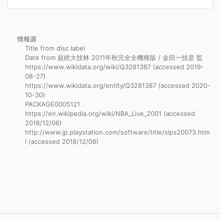
情報源
Title from disc label
Date from 超絶大技林 2011年秋完全全機種版 / 金田一技彦 監
https://www.wikidata.org/wiki/Q3281387 (accessed 2019-
08-27)
https://www.wikidata.org/entity/Q3281387 (accessed 2020-
10-30)
PACKAGE0005121
https://en.wikipedia.org/wiki/NBA_Live_2001 (accessed
2018/12/06)
http://www.jp.playstation.com/software/title/slps20073.htm
l (accessed 2018/12/06)