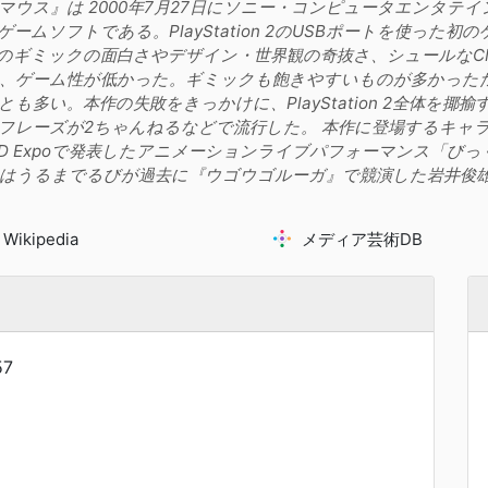
ウス』は 2000年7月27日にソニー・コンピュータエンタテインメント(
ームソフトである。PlayStation 2のUSBポートを使った
のギミックの面白さやデザイン・世界観の奇抜さ、シュールなC
、ゲーム性が低かった。ギミックも飽きやすいものが多かった
とも多い。本作の失敗をきっかけに、PlayStation 2全体を
フレーズが2ちゃんねるなどで流行した。 本作に登場するキャラ
RLD Expoで発表したアニメーションライブパフォーマンス「
はうるまでるびが過去に『ウゴウゴルーガ』で競演した岩井俊
Wikipedia
メディア芸術DB
57