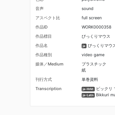
音声
sound
アスペクト比
full screen
作品ID
WORK0000358
作品標目
びっくりマウス
作品名
びっくりマウ
ja
作品種別
video game
媒体／Medium
プラスチック
紙
刊行方式
単巻資料
Transcription
ビックリ 
ja-Hrkt
Bikkuri m
ja-Latn