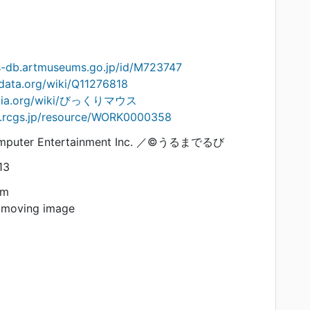
ts-db.artmuseums.go.jp/id/M723747
data.org/wiki/Q11276818
ipedia.org/wiki/びっくりマウス
on.rcgs.jp/resource/WORK0000358
mputer Entertainment Inc. ／©うるまでるび
13
am
 moving image