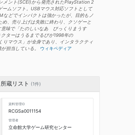
SCEI)から発売されたPlayStation 2
初のゲームソフト。USBマウス対応ソフトとして
Mなどでインパクトは強かったが、目的もノ
ため、売り上げは失敗に終わり、クソゲーと
揶揄す意味で「たのしいなあ びっくりまうす
クターはうるまでるびが1998年の
びっくりマウス」が全身であり、インタラクティ
雄が担当している。
ウィキペディア
所蔵リスト
(1件)
資料管理ID
RCGSa0011154
管理者
立命館大学ゲーム研究センター