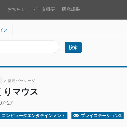
方
お知らせ
データ概要
研究成果
イス
検索
> 物理パッケージ
くりマウス
07-27
・コンピュータエンタテインメント
プレイステーション2