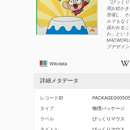
『びっくりマ
用お絵かきゲ
登場し、そ
ルマもなく
扱われるこ
わ」という
MACWO
ブデザイン
Wikidata
詳細メタデータ
レコードID
PACKAGE00050
タイプ
物理パッケージ
ラベル
びっくりマウス
タイトル
びっくりマウス