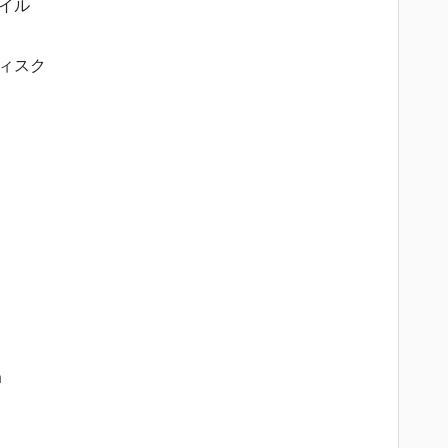
イル
ィスク
m