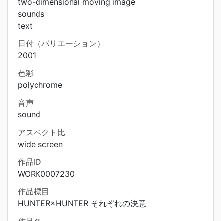
two-dimensional moving image
sounds
text
日付（バリエーション）
2001
色彩
polychrome
音声
sound
アスペクト比
wide screen
作品ID
WORK0007230
作品標目
HUNTER×HUNTER それぞれの決意