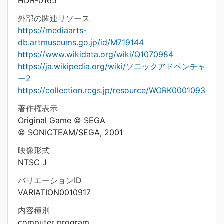
HDR-0165
外部の関連リソース
https://mediaarts-
db.artmuseums.go.jp/id/M719144
https://www.wikidata.org/wiki/Q1070984
https://ja.wikipedia.org/wiki/ソニックアドベンチャ
ー2
https://collection.rcgs.jp/resource/WORK0001093
著作権表示
Original Game © SEGA
© SONICTEAM/SEGA, 2001
映像形式
NTSC J
バリエーションID
VARIATION0010917
内容種別
computer program