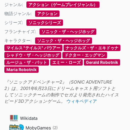
ジャンル:
アクション（ゲームプレイジャンル）
物語ジャンル:
アクション
シリーズ:
ソニックシリーズ
フランチャイズ:
ソニック・ザ・ヘッジホッグ
キャラクター:
ソニック・ザ・ヘッジホッグ
マイルス "テイルス" パウアー
ナックルズ・ザ・エキドゥナ
シャドウ・ザ・ヘッジホッグ
ドクター・エッグマン
ルージュ・ザ・バット
エミー・ローズ
Gerald Robotnik
Maria Robotnik
『ソニックアドベンチャー2』（SONIC ADVENTURE
2）は、2001年6月23日にドリームキャスト用ソフトと
してソニックチームの制作でセガより発売されたハイス
ピード3Dアクションゲーム。
ウィキペディア
Wikidata
MobyGames
(2)