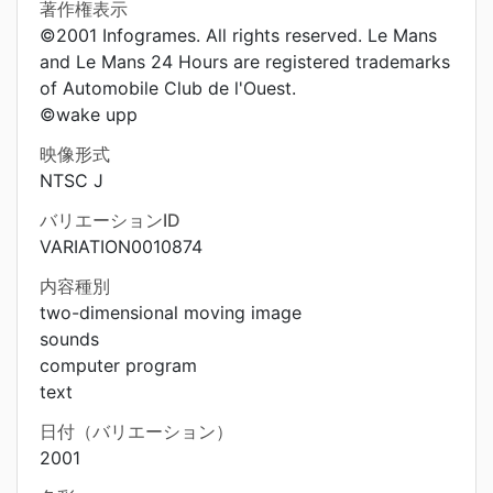
著作権表示
©2001 Infogrames. All rights reserved. Le Mans
and Le Mans 24 Hours are registered trademarks
of Automobile Club de l'Ouest.
©wake upp
映像形式
NTSC J
バリエーションID
VARIATION0010874
内容種別
two-dimensional moving image
sounds
computer program
text
日付（バリエーション）
2001