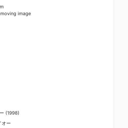
am
 moving image
(1998)
イオー