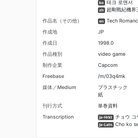
테크 로맨서
ko
超剛戰紀機界
zh
作品名（その他）
Tech Romanc
en
作成地
JP
作成日
1998.0
作品種別
video game
制作企業
Capcom
Freebase
/m/03q4mk
媒体／Medium
プラスチック
紙
刊行方式
単巻資料
Transcription
チョウ コ
ja-Hrkt
Cho ko se
ja-Latn