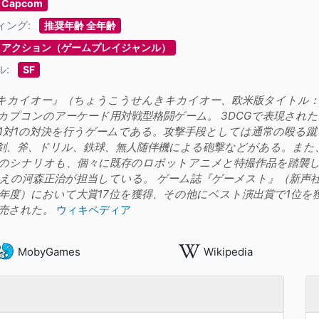
Capcom
ィング:
推奨年齢 全年齢
アクション（ゲームプレイジャンル）
ル:
SF
カイオー』（ちょうこうせんきキカイオー、欧米版タイトル：Tech 
カプコンのアーケード用対戦型格闘ゲーム。 3DCGで表現され
1対1の対決を行うゲームである。攻撃手段としては通常の殴る
剣、斧、ドリル、鉄球、無人随伴機による砲撃などがある。また
のシナリオも、個々に既存のロボットアニメと特撮作品を踏襲し
えの河森正治が担当している。 ゲーム誌『ゲーメスト』（新声社
98年度）において大賞17位を獲得、その他にベスト演出賞で1位を獲
売された。
ウィキペディア
MobyGames
Wikipedia