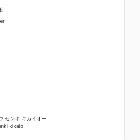
王
er
ウ センキ キカイオー
nki kikaio