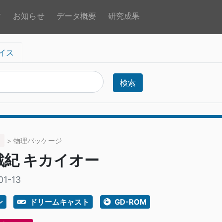
方
お知らせ
データ概要
研究成果
イス
検索
> 物理パッケージ
戦紀 キカイオー
01-13
ン
ドリームキャスト
GD-ROM