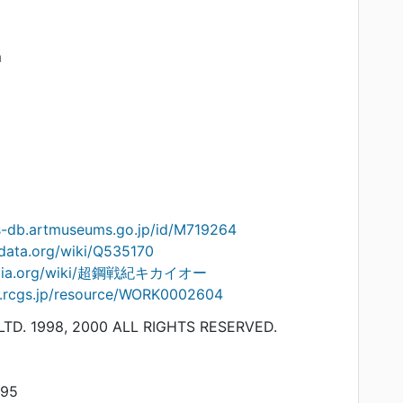
m
ts-db.artmuseums.go.jp/id/M719264
data.org/wiki/Q535170
ipedia.org/wiki/超鋼戦紀キカイオー
on.rcgs.jp/resource/WORK0002604
TD. 1998, 2000 ALL RIGHTS RESERVED.
695