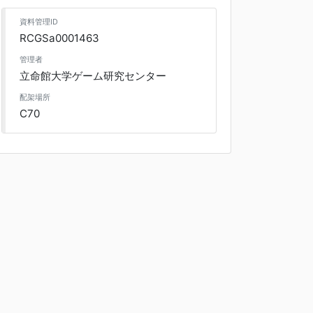
資料管理ID
RCGSa0001463
管理者
立命館大学ゲーム研究センター
配架場所
C70