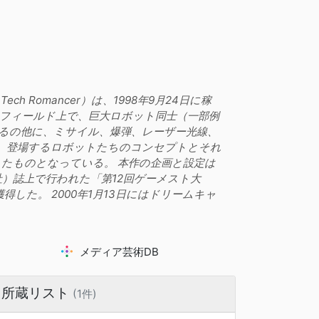
Romancer）は、1998年9月24日に稼
たフィールド上で、巨大ロボット同士（一部例
蹴るの他に、ミサイル、爆弾、レーザー光線、
、登場するロボットたちのコンセプトとそれ
たものとなっている。 本作の企画と設定は
）誌上で行われた「第12回ゲーメスト大
得した。 2000年1月13日にはドリームキャ
メディア芸術DB
所蔵リスト
(1件)