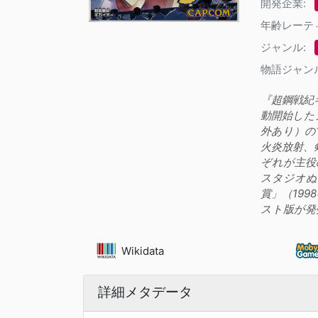
開発企業:
年齢レーテ
ジャンル:
物語ジャン
『超鋼戦紀キ
動開始した
外あり）の
火炎放射、
ぞれが主役
スタジオぬ
賞」（19
スト版が発
Wikidata
詳細メタデータ