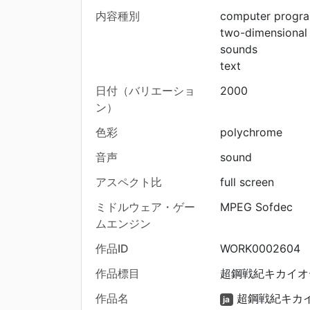
内容種別
computer progr
two-dimensional
sounds
text
日付（バリエーショ
2000
ン）
色彩
polychrome
音声
sound
アスペクト比
full screen
ミドルウェア・ゲー
MPEG Sofdec
ムエンジン
作品ID
WORK0002604
作品標目
超鋼戦紀キカイオー 
作品名
超鋼戦紀キカ
ja