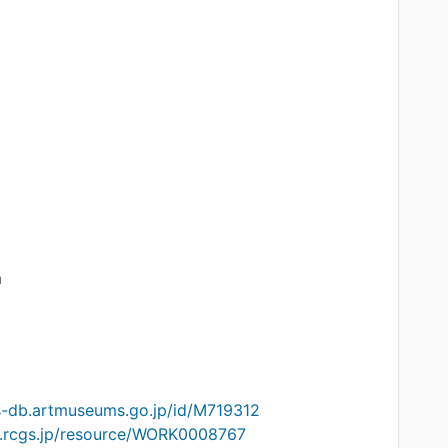
m
s-db.artmuseums.go.jp/id/M719312
on.rcgs.jp/resource/WORK0008767