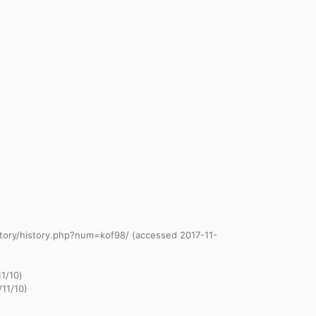
story/history.php?num=kof98/ (accessed 2017-11-
1/10)
/11/10)