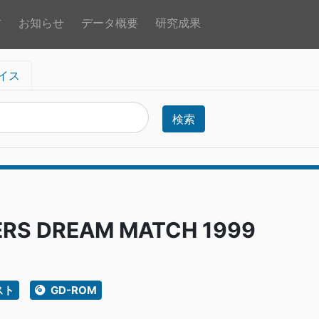
方
お知らせ
データ概要
研究成果
イス
検索
TERS DREAM MATCH 1999
スト
GD-ROM