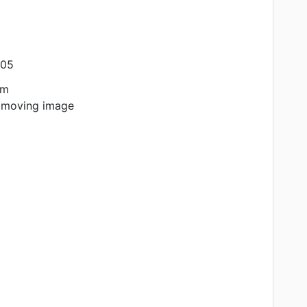
605
am
 moving image