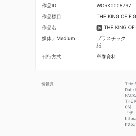
作品ID
WORK0008767
作品標目
THE KING OF F
作品名
THE KING OF
ja
媒体／Medium
プラスチック
紙
刊行方式
単巻資料
情報源
Title 
Dat
PACK
THE K
06)
『ザ・
http
http: