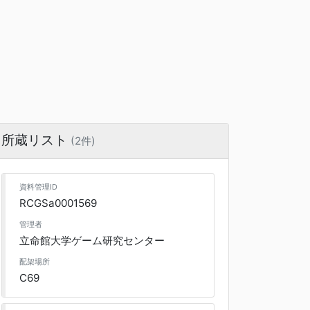
所蔵リスト
(2件)
資料管理ID
RCGSa0001569
管理者
立命館大学ゲーム研究センター
配架場所
C69