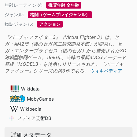
年齢レーティング:
推奨年齢 全年齢
ジャンル:
格闘（ゲームプレイジャンル）
物語ジャンル:
アクション
『バーチャファイター3』（Virtua Fighter 3）は、セ
ガ・AM2研（後のセガ第二研究開発本部）が開発し、セ
ガ・エンタープライゼス（後のセガ）から発売された3D
対戦型格闘ゲーム。1996年、当時の最新3DCGアーケード
基板「MODEL3」を使用しリリースされた。『バーチャ
ファイター』シリーズの第3作である。
ウィキペディア
Wikidata
MobyGames
Wikipedia
メディア芸術DB
詳細メタデータ