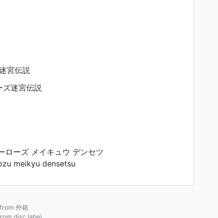
迷宮伝説
ーズ迷宮伝説
ーローズ メイキュウ デンセツ
ozu meikyu densetsu
e from 外箱
from disc label