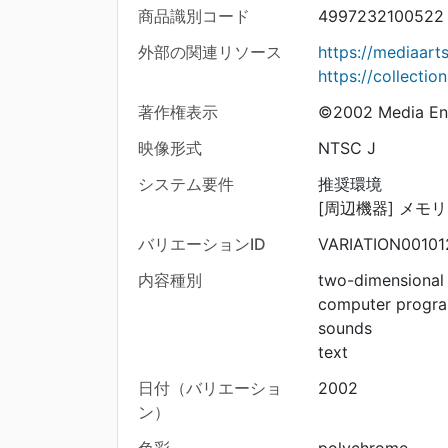
商品識別コード
4997232100522
外部の関連リソース
https://mediaar
https://collecti
著作権表示
©2002 Media Ent
映像形式
NTSC J
システム要件
推奨環境
[周辺機器] メモ
バリエーションID
VARIATION00101
内容種別
two-dimensional
computer progr
sounds
text
日付（バリエーショ
2002
ン）