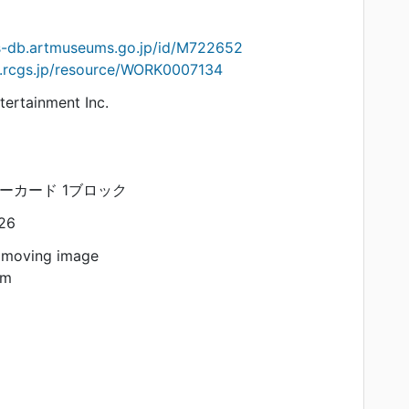
ts-db.artmuseums.go.jp/id/M722652
on.rcgs.jp/resource/WORK0007134
ertainment Inc.
リーカード 1ブロック
26
 moving image
am