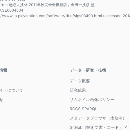
e from 超絶大技林 2011年秋完全全機種版 / 金田一技彦 監
AGE0004504
://www.jp.playstation.com/software/title/slps03490.html (accessed 201
情報
データ・研究・技術
データ概要
イトについて
研究成果
せ
サムネイル画像ポリシー
RCGS SPARQL
メタデータブラウザ（改修中）
GitHub（技術文書・コード） ↗