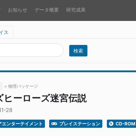
方
お知らせ
データ概要
研究成果
イス
検索
> 物理パッケージ
ズヒーローズ迷宮伝説
11-28
アエンターテイメント
プレイステーション
CD-ROM