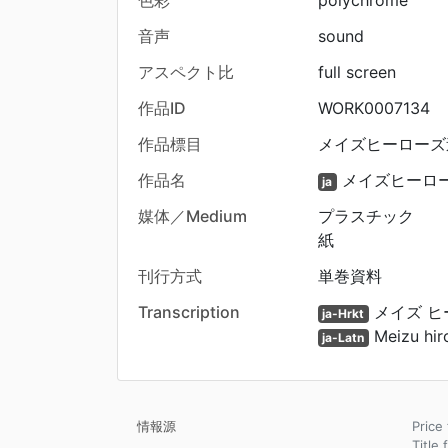
色彩
polychrome
音声
sound
アスペクト比
full screen
作品ID
WORK0007134
作品標目
メイズヒーローズ
作品名
メイズヒーロ
ja
媒体／Medium
プラスチック
紙
刊行方式
単巻資料
Transcription
メイズ ヒ
ja-Hrkt
Meizu hir
ja-Latn
情報源
Pric
Title 