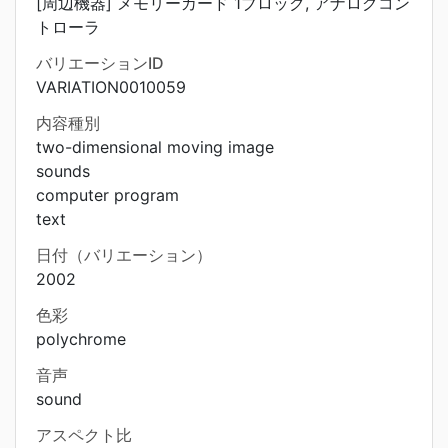
[周辺機器] メモリーカード 1ブロック, アナログコン
トローラ
バリエーションID
VARIATION0010059
内容種別
two-dimensional moving image
sounds
computer program
text
日付（バリエーション）
2002
色彩
polychrome
音声
sound
アスペクト比