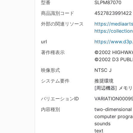
型番
SLPM87070
商品識別コード
4527823991422
外部の関連リソース
https://mediaar
https://collecti
url
https://www.d3p.
著作権表示
©2002 HIGHWA
©2002 D3 PUBL
映像形式
NTSC J
システム要件
推奨環境
[周辺機器] メモ
バリエーションID
VARIATION0009
内容種別
two-dimensional
computer progr
sounds
text