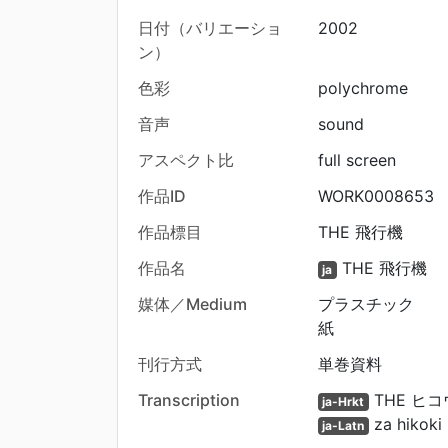
日付（バリエーショ
2002
ン）
色彩
polychrome
音声
sound
アスペクト比
full screen
作品ID
WORK0008653
作品標目
THE 飛行機
作品名
THE 飛行機
ja
媒体／Medium
プラスチック
紙
刊行方式
単巻資料
Transcription
THE ヒ
ja-Hrkt
za hikoki
ja-Latn