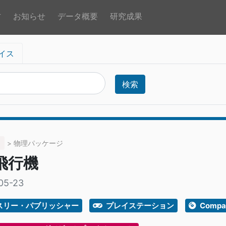
方
お知らせ
データ概要
研究成果
イス
検索
> 物理パッケージ
 飛行機
05-23
スリー・パブリッシャー
プレイステーション
Compac