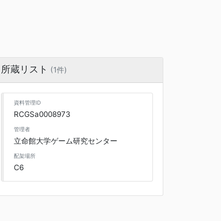
所蔵リスト
(1件)
資料管理ID
RCGSa0008973
管理者
立命館大学ゲーム研究センター
配架場所
C6