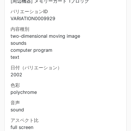
[周辺機器] メモリーカード 1ブロック
バリエーションID
VARIATION0009929
内容種別
two-dimensional moving image
sounds
computer program
text
日付（バリエーション）
2002
色彩
polychrome
音声
sound
アスペクト比
full screen