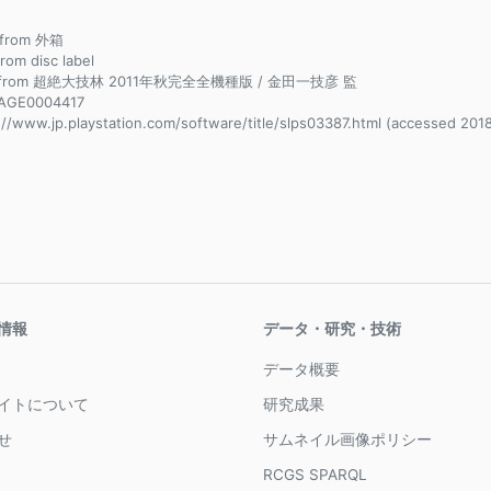
e from 外箱
from disc label
e from 超絶大技林 2011年秋完全全機種版 / 金田一技彦 監
AGE0004417
://www.jp.playstation.com/software/title/slps03387.html (accessed 2018
情報
データ・研究・技術
データ概要
イトについて
研究成果
せ
サムネイル画像ポリシー
RCGS SPARQL