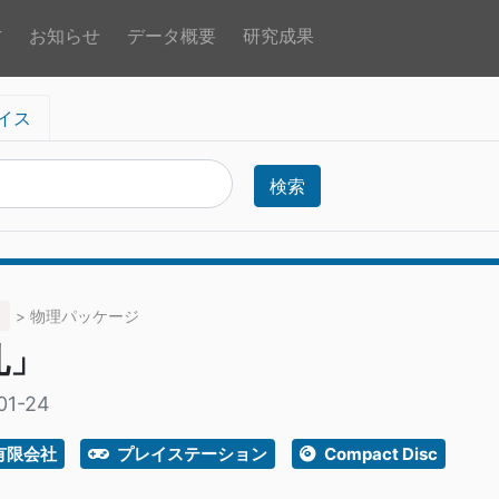
方
お知らせ
データ概要
研究成果
イス
検索
> 物理パッケージ
札」
01-24
有限会社
プレイステーション
Compact Disc