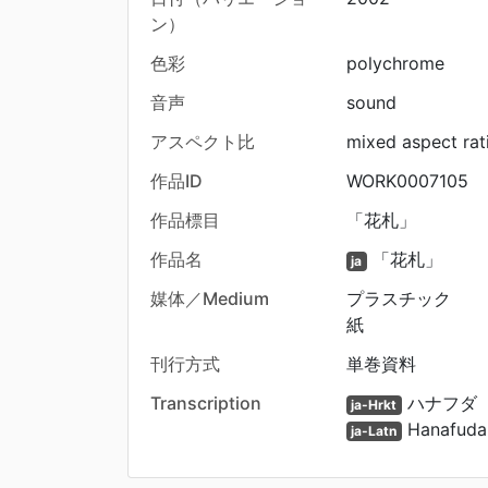
ン）
色彩
polychrome
音声
sound
アスペクト比
mixed aspect rat
作品ID
WORK0007105
作品標目
「花札」
作品名
「花札」
ja
媒体／Medium
プラスチック
紙
刊行方式
単巻資料
Transcription
ハナフダ
ja-Hrkt
Hanafuda
ja-Latn