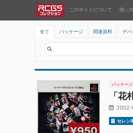
このサイトについて
使い
全て
パッケージ
関連資料
デバ
パッケージ
「花
2002-
セレン