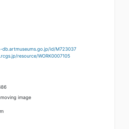
ts-db.artmuseums.go.jp/id/M723037
on.rcgs.jp/resource/WORK0007105
886
 moving image
am