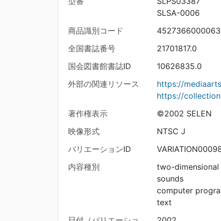
型番
SLPS03387
SLSA-0006
商品識別コード
4527366000063
全国書誌番号
21701817.0
国会図書館書誌ID
10626835.0
外部の関連リソース
https://mediaar
https://collecti
著作権表示
©2002 SELEN
映像形式
NTSC J
バリエーションID
VARIATION0009
内容種別
two-dimensional
sounds
computer progr
text
日付（バリエーショ
2002