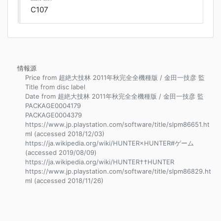
C107
情報源
Price from 超絶大技林 2011年秋完全全機種版 / 金田一技彦 監
Title from disc label
Date from 超絶大技林 2011年秋完全全機種版 / 金田一技彦 監
PACKAGE0004179
PACKAGE0004379
https://www.jp.playstation.com/software/title/slpm86651.ht
ml (accessed 2018/12/03)
https://ja.wikipedia.org/wiki/HUNTER×HUNTER#ゲーム
(accessed 2019/08/09)
https://ja.wikipedia.org/wiki/HUNTER††HUNTER
https://www.jp.playstation.com/software/title/slpm86829.ht
ml (accessed 2018/11/26)