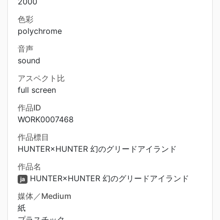
2000
色彩
polychrome
音声
sound
アスペクト比
full screen
作品ID
WORK0007468
作品標目
HUNTER×HUNTER 幻のグリードアイランド
作品名
HUNTER×HUNTER 幻のグリードアイランド
ja
媒体／Medium
紙
プラスチック