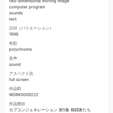
two-dimensional moving image
computer program
sounds
text
日付（バリエーション）
1998
色彩
polychrome
音声
sound
アスペクト比
full screen
作品ID
WORK0009222
作品標目
カプコンジェネレーション 第5集 格闘家たち