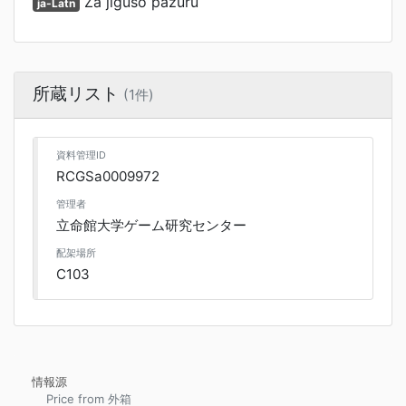
Za jiguso pazuru
ja-Latn
所蔵リスト
(1件)
資料管理ID
RCGSa0009972
管理者
立命館大学ゲーム研究センター
配架場所
C103
情報源
Price from 外箱