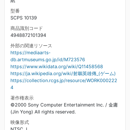
紙
型番
SCPS 10139
商品識別コード
4948872101394
外部の関連リソース
https://mediaarts-
db.artmuseums.go.jp/id/M723576
https://www.wikidata.org/wiki/Q11458568
https://ja.wikipedia.org/wiki/射鵰英雄傳_(ゲーム)
https://collection.rcgs.jp/resource/WORK000222
4
著作権表示
©2000 Sony Computer Entertainment Inc. / 金庸
(Jin Yong) All rights reserved.
映像形式
NTSC J