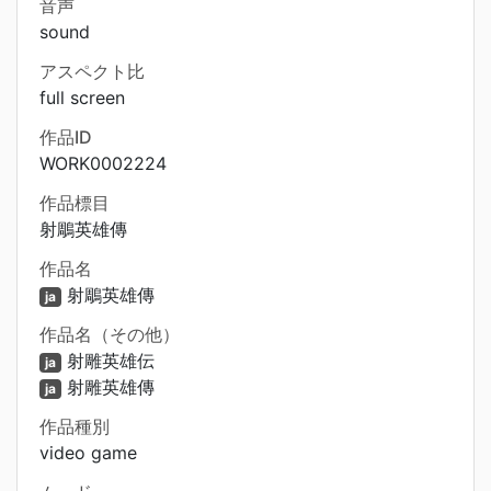
音声
sound
アスペクト比
full screen
作品ID
WORK0002224
作品標目
射鵰英雄傳
作品名
射鵰英雄傳
ja
作品名（その他）
射雕英雄伝
ja
射雕英雄傳
ja
作品種別
video game