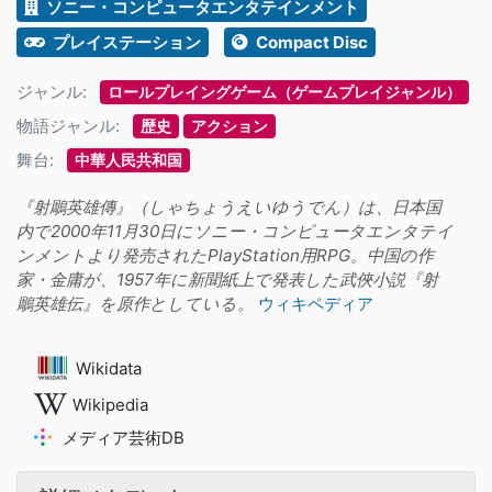
ソニー・コンピュータエンタテインメント
プレイステーション
Compact Disc
ジャンル:
ロールプレイングゲーム（ゲームプレイジャンル）
物語ジャンル:
歴史
アクション
舞台:
中華人民共和国
『射鵰英雄傳』（しゃちょうえいゆうでん）は、日本国
内で2000年11月30日にソニー・コンピュータエンタテイ
ンメントより発売されたPlayStation用RPG。中国の作
家・金庸が、1957年に新聞紙上で発表した武俠小説『射
鵰英雄伝』を原作としている。
ウィキペディア
Wikidata
Wikipedia
メディア芸術DB