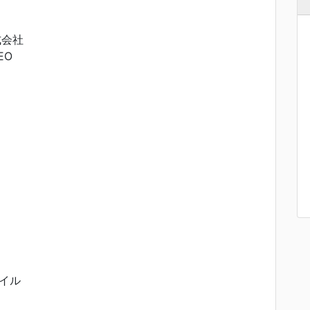
式会社
EO
イル