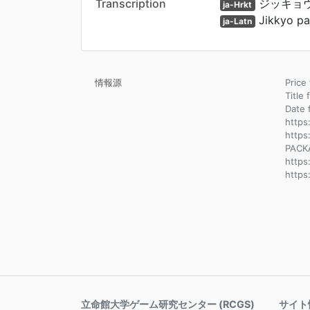
Transcription
ジッキョウ
ja-Hrkt
Jikkyo pa
ja-Latn
情報源
Pri
Title 
Dat
https
https
PACK
http
https
立命館大学ゲーム研究センター (RCGS)
サイト