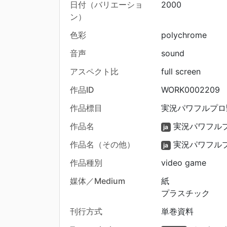
日付（バリエーショ
2000
ン）
色彩
polychrome
音声
sound
アスペクト比
full screen
作品ID
WORK0002209
作品標目
実況パワフルプロ野
作品名
実況パワフルプ
ja
作品名（その他）
実況パワフルプ
ja
作品種別
video game
媒体／Medium
紙
プラスチック
刊行方式
単巻資料