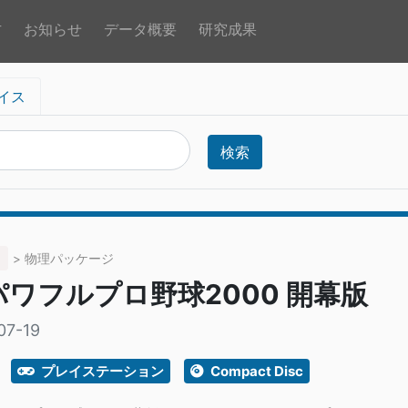
方
お知らせ
データ概要
研究成果
イス
検索
> 物理パッケージ
ワフルプロ野球2000 開幕版
07-19
プレイステーション
Compact Disc