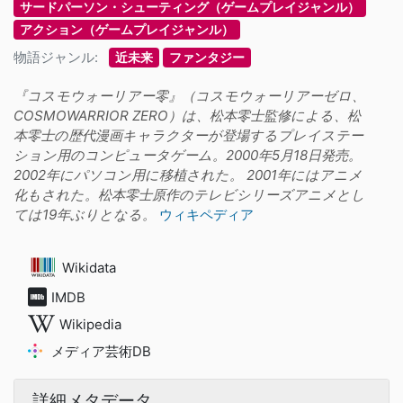
サードパーソン・シューティング（ゲームプレイジャンル）
アクション（ゲームプレイジャンル）
物語ジャンル:
近未来
ファンタジー
『コスモウォーリアー零』（コスモウォーリアーゼロ、
COSMOWARRIOR ZERO）は、松本零士監修による、松
本零士の歴代漫画キャラクターが登場するプレイステー
ション用のコンピュータゲーム。2000年5月18日発売。
2002年にパソコン用に移植された。 2001年にはアニメ
化もされた。松本零士原作のテレビシリーズアニメとし
ては19年ぶりとなる。
ウィキペディア
Wikidata
IMDB
Wikipedia
メディア芸術DB
詳細メタデータ