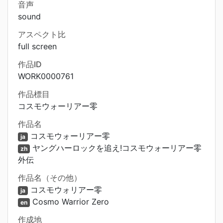
音声
sound
アスペクト比
full screen
作品ID
WORK0000761
作品標目
コスモウォーリアー零
作品名
コスモウォーリアー零
ja
ヤングハーロックを追え!コスモウォーリアー零
zh
外伝
作品名（その他）
コスモウォリアー零
ja
Cosmo Warrior Zero
en
作成地