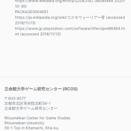
https://www.wikidata.org/entity/Q2083182 (accessed 2020-
10-30)
PACKAGE0004051
https://ja.wikipedia.org/wiki/コスモウォーリアー零 (accessed
2018/11/13)
https://www.jp.playstation.com/software/title/slpm86484.ht
ml (accessed 2018/11/13)
立命館大学ゲーム研究センター (RCGS)
〒603-8577
京都市北区等持院北町56-1
立命館大学ゲーム研究センター
Ritsumeikan Center for Game Studies
Ritsumeikan University
56-1 Toji-in Kitamachi, Kita-ku,