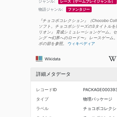
ジャンル:
レース（ゲームプレイジャンル）
物語ジャンル:
ファンタジー
『チョコボコレクション』（Chocobo Col
ソフト。チョコボシリーズの3タイトルを同
リオン』 育成シミュレーションゲーム。セーブ
ング 〜幻界へのロード〜』 レースゲーム。
ボの節を参照。
ウィキペディア
Wikidata
詳細メタデータ
レコードID
PACKAGE000393
タイプ
物理パッケージ
ラベル
チョコボコレクシ