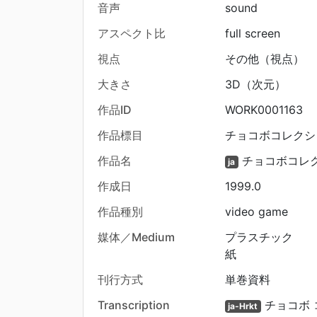
音声
sound
アスペクト比
full screen
視点
その他（視点）
大きさ
3D（次元）
作品ID
WORK0001163
作品標目
チョコボコレクション
作品名
チョコボコレ
ja
作成日
1999.0
作品種別
video game
媒体／Medium
プラスチック
紙
刊行方式
単巻資料
Transcription
チョコボ 
ja-Hrkt