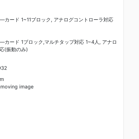
リ―カード 1~11ブロック, アナログコントローラ対応
―カード 1ブロック,マルチタップ対応 1~4人, アナロ
応(振動のみ)
932
am
 moving image