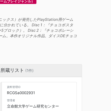
ームプレイジャンル）
ニックス）が発売したPlayStation用ゲーム
かれている。 Disc 1：『チョコボスタ
5ブロック）。 Disc 2：『チョコボレーシ
ドゲーム。本作オリジナル作品。ダイスDEチョコ
所蔵リスト
(1件)
資料管理ID
RCGSa0002931
管理者
立命館大学ゲーム研究センター