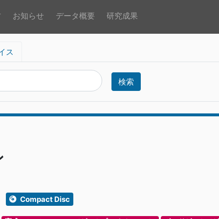
方
お知らせ
データ概要
研究成果
イス
検索
ン
Compact Disc