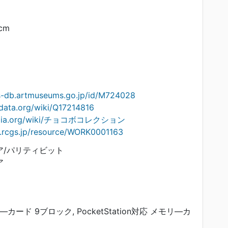
 cm
ts-db.artmuseums.go.jp/id/M724028
data.org/wiki/Q17214816
kipedia.org/wiki/チョコボコレクション
on.rcgs.jp/resource/WORK0001163
ェア/パリティビット
ア
カード 9ブロック, PocketStation対応 メモリ―カ