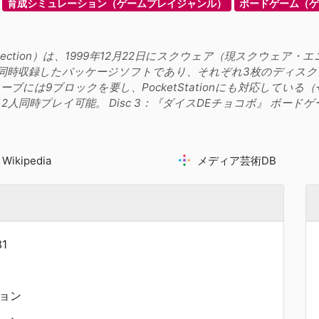
育成シミュレーション（ゲームプレイジャンル）
ボードゲーム（ゲ
lection）は、1999年12月22日にスクウェア（現スクウェア・エ
時収録したパッケージソフトであり、それぞれ3枚のディスクに分
には9ブロックを要し、PocketStationにも対応している（+
2人同時プレイ可能。 Disc 3：『ダイスDEチョコボ』 ボー
Wikipedia
メディア芸術DB
1
ョン