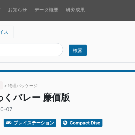
方
お知らせ
データ概要
研究成果
イス
検索
> 物理パッケージ
わくバレー 廉価版
10-07
プレイステーション
Compact Disc