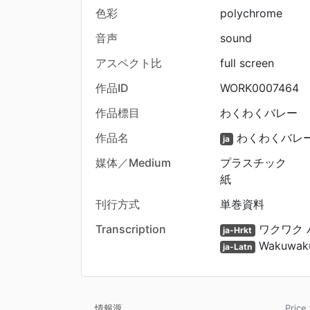
色彩
polychrome
音声
sound
アスペクト比
full screen
作品ID
WORK0007464
作品標目
わくわくバレー
作品名
わくわくバレ
ja
媒体／Medium
プラスチック
紙
刊行方式
単巻資料
Transcription
ワクワク 
ja-Hrkt
Wakuwaku
ja-Latn
情報源
Pric