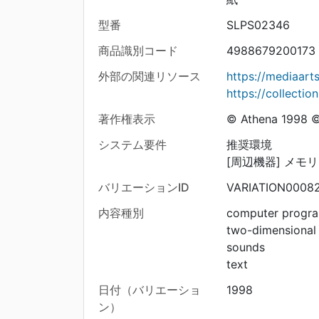
型番
SLPS02346
商品識別コード
4988679200173
外部の関連リソース
https://mediaar
https://collecti
著作権表示
© Athena 1998 
システム要件
推奨環境
[周辺機器] メモリ
バリエーションID
VARIATION0008
内容種別
computer progr
two-dimensional
sounds
text
日付（バリエーショ
1998
ン）