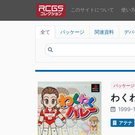
このサイトについて
使い
全て
パッケージ
関連資料
デバ
パッケージ
わく
1999-
アテナ