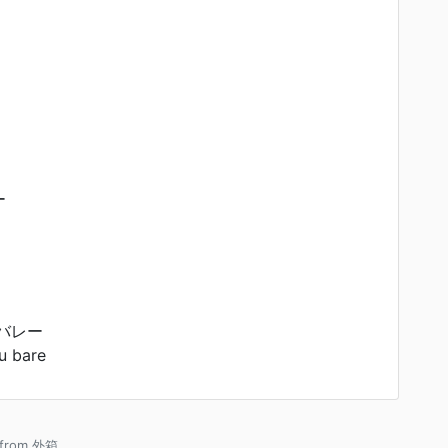
ー
バレー
 bare
e from 外箱