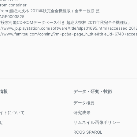
 from container
e from 超絶大技林 2011年秋完全全機種版 / 金田一技彦 監
AGE0003825
検索可能CD-ROMデータベース付き 超絶大技林 2011年秋完全全機種版』
://www.jp.playstation.com/software/title/slps01695.html (accessed 201
://www.famitsu.com/cominy/?m=pc&a=page_h_title&title_id=6740 (acce
情報
データ・研究・技術
データ概要
イトについて
研究成果
せ
サムネイル画像ポリシー
RCGS SPARQL