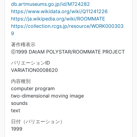
db.artmuseums.go.jp/id/M724282
https://www.wikidata.org/wiki/Q11241226
https://ja.wikipedia.org/wiki/ROOMMATE
https://collection.rcgs.jp/resource/WORK000303
9
著作権表示
ⓒ1999 DAtAM POLYSTAR/ROOMMATE PROJECT
バリエーションID
VARIATION0008620
内容種別
computer program
two-dimensional moving image
sounds
text
日付（バリエーション）
1999