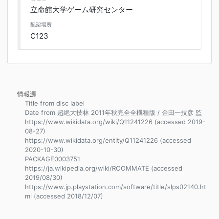
立命館大学ゲーム研究センター
配架場所
C123
情報源
Title from disc label
Date from 超絶大技林 2011年秋完全全機種版 / 金田一技彦 監
https://www.wikidata.org/wiki/Q11241226 (accessed 2019-
08-27)
https://www.wikidata.org/entity/Q11241226 (accessed
2020-10-30)
PACKAGE0003751
https://ja.wikipedia.org/wiki/ROOMMATE (accessed
2019/08/30)
https://www.jp.playstation.com/software/title/slps02140.ht
ml (accessed 2018/12/07)