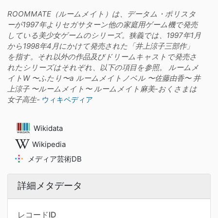
ROOMMATE（ルームメイト）は、データム・ポリスタ
ーが1997年よりセガサターン他の家庭用ゲーム機で発売
している美少女ゲームのシリーズ。狭義では、1997年1月
から1998年4月にかけて発売された「井上涼子三部作」
を指す。それ以外の作品及びドリームキャストで発売さ
れたシリーズはそれぞれ、以下の項目を参照。 ルームメ
イトW 〜ふたり〜a ルームメイトノベル 〜佐藤由香〜 井
上涼子 〜ルームメイト〜 ルームメイト麻美-おくさまは
女子高生-
ウィキペディア
Wikidata
Wikipedia
メディア芸術DB
詳細メタデータ
レコードID