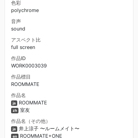
色彩
polychrome
音声
sound
アスペクト比
full screen
作品ID
WORK0003039
作品標目
ROOMMATE
作品名
ROOMMATE
ja
室友
zh
作品名（その他）
井上涼子 〜ルームメイト〜
ja
ROOMMATE+ONE
en