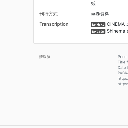
紙
刊行方式
単巻資料
Transcription
CINEMA
ja-Hrkt
Shinema e
ja-Latn
情報源
Pric
Title 
Dat
PACK
http
https