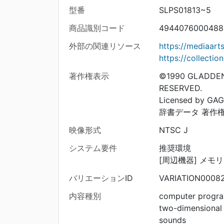
型番
SLPS01813~5
商品識別コード
4944076000488
外部の関連リソース
https://mediaar
https://collecti
著作権表示
©1990 GLADDEN
RESERVED.
Licensed by GAG
辞書データ 著作権 ©
映像形式
NTSC J
システム要件
推奨環境
[周辺機器] メモ
バリエーションID
VARIATION0008
内容種別
computer progr
two-dimensional
sounds