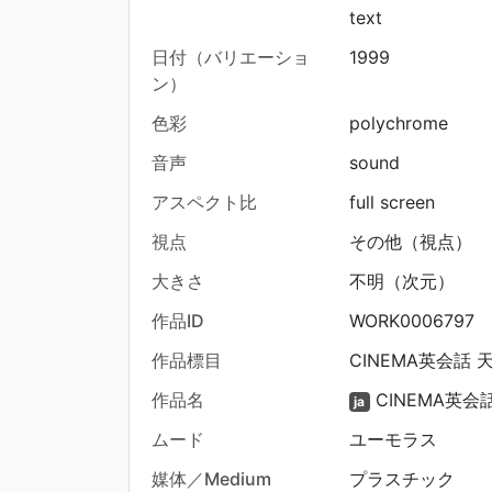
text
日付（バリエーショ
1999
ン）
色彩
polychrome
音声
sound
アスペクト比
full screen
視点
その他（視点）
大きさ
不明（次元）
作品ID
WORK0006797
作品標目
CINEMA英会話
作品名
CINEMA英
ja
ムード
ユーモラス
媒体／Medium
プラスチック