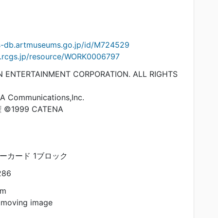
ts-db.artmuseums.go.jp/id/M724529
on.rcgs.jp/resource/WORK0006797
 ENTERTAINMENT CORPORATION. ALL RIGHTS
A Communications,Inc.
1999 CATENA
リーカード 1ブロック
286
am
 moving image