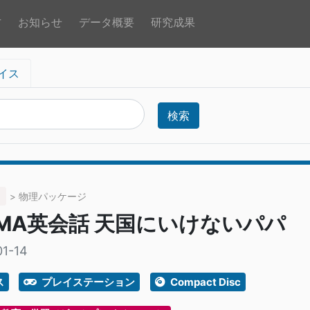
方
お知らせ
データ概要
研究成果
イス
検索
> 物理パッケージ
EMA英会話 天国にいけないパパ
1-14
ス
プレイステーション
Compact Disc