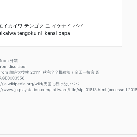
 エイカイワ テンゴク ニ イケナイ パパ
ikaiwa tengoku ni ikenai papa
e from 外箱
from disc label
e from 超絶大技林 2011年秋完全全機種版 / 金田一技彦 監
AGE0003558
s://ja.wikipedia.org/wiki/天国に行けないパパ
://www.jp.playstation.com/software/title/slps01813.html (accessed 2018