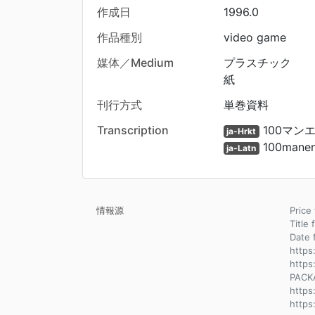
作成日
1996.0
作品種別
video game
媒体／Medium
プラスチック
紙
刊行方式
単巻資料
Transcription
100マン
ja-Hrkt
100manen 
ja-Latn
情報源
Pric
Title 
Dat
https
https
PACK
https
http