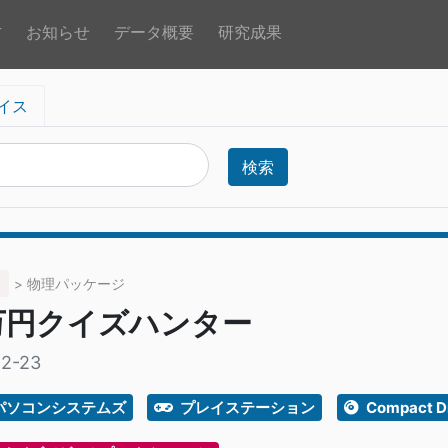
方
お知らせ
データ概要
研究成果
イス
検索
> 物理パッケージ
0万円クイズハンター
12-23
パソコンシステムズ
プレイステーション
Compact D