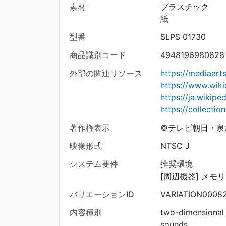
素材
プラスチック
紙
型番
SLPS 01730
商品識別コード
4948196980828
外部の関連リソース
https://mediaar
https://www.wiki
https://ja.wik
https://collecti
著作権表示
©テレビ朝日・泉
映像形式
NTSC J
システム要件
推奨環境
[周辺機器] メモ
バリエーションID
VARIATION0008
内容種別
two-dimensional
sounds