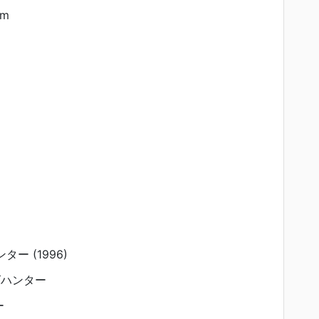
am
ー (1996)
ズハンター
ー