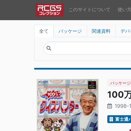
このサイトについて
使い
全て
パッケージ
関連資料
デバ
パッケージ
10
1998-
富士通