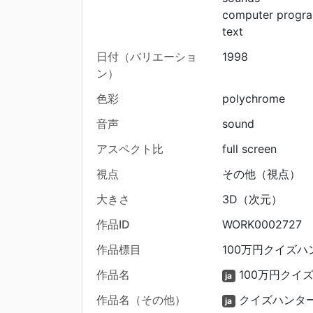
computer progr
text
日付（バリエーショ
1998
ン）
色彩
polychrome
音声
sound
アスペクト比
full screen
視点
その他（視点）
大きさ
3D（次元）
作品ID
WORK0002727
作品標目
100万円クイズハンタ
作品名
100万円クイ
ja
作品名（その他）
クイズハンタ
ja