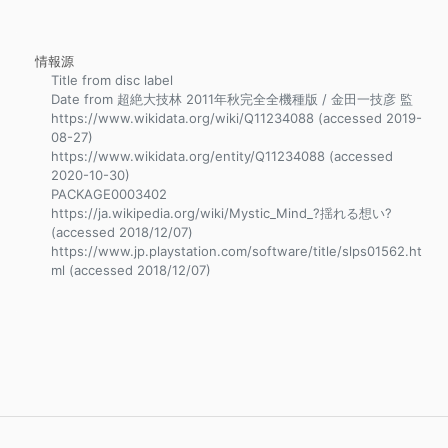
情報源
Title from disc label
Date from 超絶大技林 2011年秋完全全機種版 / 金田一技彦 監
https://www.wikidata.org/wiki/Q11234088 (accessed 2019-
08-27)
https://www.wikidata.org/entity/Q11234088 (accessed
2020-10-30)
PACKAGE0003402
https://ja.wikipedia.org/wiki/Mystic_Mind_?揺れる想い?
(accessed 2018/12/07)
https://www.jp.playstation.com/software/title/slps01562.ht
ml (accessed 2018/12/07)