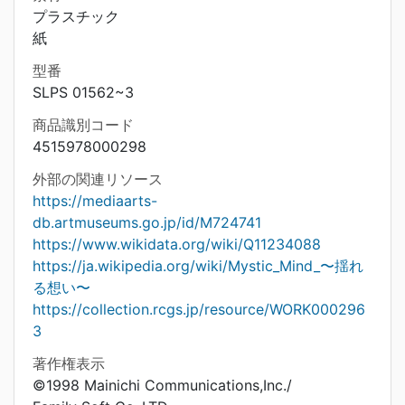
プラスチック
紙
型番
SLPS 01562~3
商品識別コード
4515978000298
外部の関連リソース
https://mediaarts-
db.artmuseums.go.jp/id/M724741
https://www.wikidata.org/wiki/Q11234088
https://ja.wikipedia.org/wiki/Mystic_Mind_〜揺れ
る想い〜
https://collection.rcgs.jp/resource/WORK000296
3
著作権表示
©1998 Mainichi Communications,Inc./