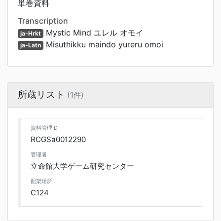
単巻資料
Transcription
Mystic Mind ユレル オモイ
ja-Hrkt
Misuthikku maindo yureru omoi
ja-Latn
所蔵リスト
(1件)
資料管理ID
RCGSa0012290
管理者
立命館大学ゲーム研究センター
配架場所
C124