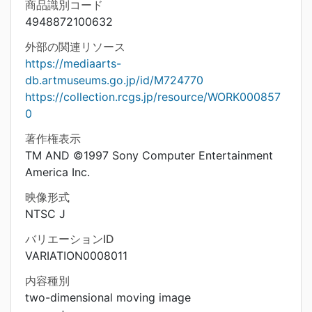
商品識別コード
4948872100632
外部の関連リソース
https://mediaarts-
db.artmuseums.go.jp/id/M724770
https://collection.rcgs.jp/resource/WORK000857
0
著作権表示
TM AND ©1997 Sony Computer Entertainment
America Inc.
映像形式
NTSC J
バリエーションID
VARIATION0008011
内容種別
two-dimensional moving image