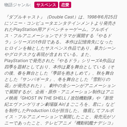
物語ジャンル:
サスペンス
恋愛
『ダブルキャスト』（Double Cast）は、1998年6月25日
にソニー・コンピュータエンタテインメントより発売さ
れたPlayStation用アドベンチャーゲーム。フルボイ
ス・フルアニメーションでドラマが展開する『やるド
ラ』シリーズの1作目である。 本作は記憶喪失になった
ヒロインを軸としたサスペンス作品であり、暴力シーン
やグロテスクな表現が含まれている。また、
PlayStationで発売された『やるドラ』シリーズ4作品は
四季を題材としており、本作は夏を舞台としている（そ
の後、春を舞台とした『季節を抱きしめて』、秋を舞台
とした『サンパギータ』、冬を舞台とした『雪割りの
花』が発売された）。 劇中の全シーンがアニメーション
で展開するが、企画・原作・アニメーション制作はアニ
メ映画『GHOST IN THE SHELL / 攻殻機動隊』や『新世
紀エヴァンゲリオン劇場版 Air/まごころを、君に』など
を制作したProduction I.Gが担当した。 徹底してフルボ
イス・フルアニメーションで展開したこと、発売元がソ
ニーであったこと、テレビアニメ『機動戦艦ナデシコ』