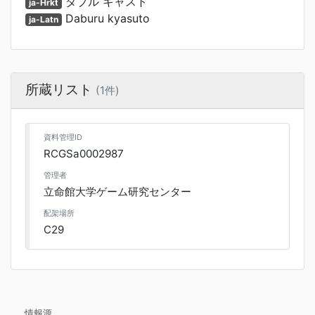
ダブル キャスト
ja-Hrkt
Daburu kyasuto
ja-Latn
所蔵リスト
(1件)
資料管理ID
RCGSa0002987
管理者
立命館大学ゲーム研究センター
配架場所
C29
情報源