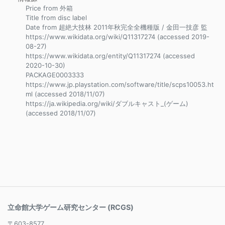
Price from 外箱
Title from disc label
Date from 超絶大技林 2011年秋完全全機種版 / 金田一技彦 監
https://www.wikidata.org/wiki/Q11317274 (accessed 2019-
08-27)
https://www.wikidata.org/entity/Q11317274 (accessed
2020-10-30)
PACKAGE0003333
https://www.jp.playstation.com/software/title/scps10053.ht
ml (accessed 2018/11/07)
https://ja.wikipedia.org/wiki/ダブルキャスト_(ゲーム)
(accessed 2018/11/07)
立命館大学ゲーム研究センター (RCGS)
〒603-8577