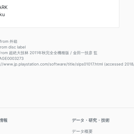
ARK
ku
e from 外箱
from disc label
e from 超絶大技林 2011年秋完全全機種版 / 金田一技彦 監
AGE0003273
://www.jp.playstation.com/software/title/slps01017.html (accessed 2018
情報
データ・研究・技術
データ概要