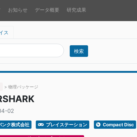
方
お知らせ
データ概要
研究成果
イス
検索
> 物理パッケージ
RSHARK
04-02
バンク株式会社
プレイステーション
Compact Disc