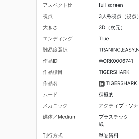
アスペクト比
full screen
視点
3人称視点（視点
大きさ
3D（次元）
エンディング
True
難易度選択
TRANING,EASY,
作品ID
WORK0006741
作品標目
TIGERSHARK
作品名
TIGERSHARK
ja
ムード
積極的
メカニック
アクティブ・ソナ
媒体／Medium
プラスチック
紙
刊行方式
単巻資料