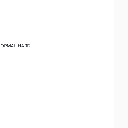
）
NORMAL,HARD
ー