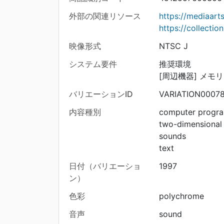
外部の関連リソース
https://mediaar
https://collecti
映像形式
NTSC J
システム要件
推奨環境
[周辺機器] メモ
バリエーションID
VARIATION0007
内容種別
computer progr
two-dimensional
sounds
text
日付（バリエーショ
1997
ン）
色彩
polychrome
音声
sound