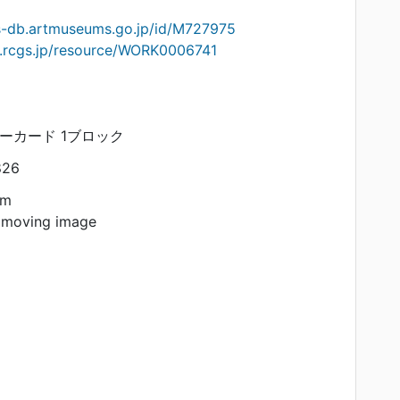
ts-db.artmuseums.go.jp/id/M727975
on.rcgs.jp/resource/WORK0006741
リーカード 1ブロック
826
am
 moving image