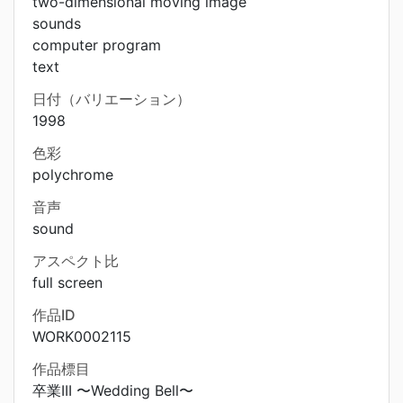
two-dimensional moving image
sounds
computer program
text
日付（バリエーション）
1998
色彩
polychrome
音声
sound
アスペクト比
full screen
作品ID
WORK0002115
作品標目
卒業III 〜Wedding Bell〜