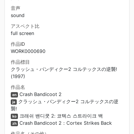
音声
sound
アスペクト比
full screen
作品ID
WORK0000690
作品標目
クラッシュ・バンディクー2 コルテックスの逆襲!
(1997)
作品名
Crash Bandicoot 2
en
クラッシュ・バンディクー2 コルテックスの逆
ja
襲!
크래쉬 밴디쿳 2: 코텍스 스트라이크 백
ko
Crash Bandicoot 2：Cortex Strikes Back
zh
作品名（その他）