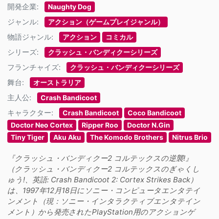
開発企業:
Naughty Dog
ジャンル:
アクション（ゲームプレイジャンル）
物語ジャンル:
アクション
コミカル
シリーズ:
クラッシュ・バンディクーシリーズ
フランチャイズ:
クラッシュ・バンディクーシリーズ
舞台:
オーストラリア
主人公:
Crash Bandicoot
キャラクター:
Crash Bandicoot
Coco Bandicoot
Doctor Neo Cortex
Ripper Roo
Doctor N.Gin
Tiny Tiger
Aku Aku
The Komodo Brothers
Nitrus Brio
『クラッシュ・バンディクー2 コルテックスの逆襲!』
（クラッシュ・バンディクー2 コルテックスのぎゃくし
ゅう!、英語: Crash Bandicoot 2: Cortex Strikes Back）
は、1997年12月18日にソニー・コンピュータエンタテイ
ンメント（現：ソニー・インタラクティブエンタテイン
メント）から発売されたPlayStation用のアクションゲ