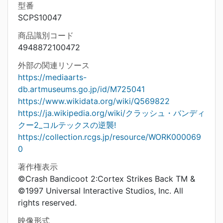
型番
SCPS10047
商品識別コード
4948872100472
外部の関連リソース
https://mediaarts-
db.artmuseums.go.jp/id/M725041
https://www.wikidata.org/wiki/Q569822
https://ja.wikipedia.org/wiki/クラッシュ・バンディ
クー2_コルテックスの逆襲!
https://collection.rcgs.jp/resource/WORK000069
0
著作権表示
©Crash Bandicoot 2:Cortex Strikes Back TM &
©1997 Universal Interactive Studios, Inc. All
rights reserved.
映像形式