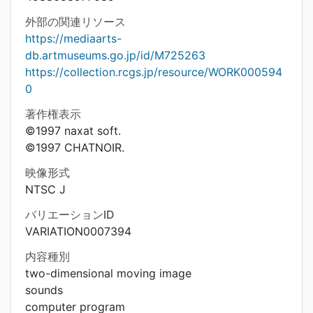
外部の関連リソース
https://mediaarts-
db.artmuseums.go.jp/id/M725263
https://collection.rcgs.jp/resource/WORK000594
0
著作権表示
©1997 naxat soft.
©1997 CHATNOIR.
映像形式
NTSC J
バリエーションID
VARIATION0007394
内容種別
two-dimensional moving image
sounds
computer program